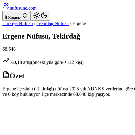
nufusune
.com
İl Seçiniz
Türkiye Nüfusu
/
Tekirdağ
Nüfusu
/
Ergene
Ergene
Nüfusu,
Tekirdağ
68.648
%
0,18
artış
(önceki yıla göre
+
122
kişi)
Özet
Ergene ilçesinin (Tekirdağ) nüfusu 2025 yılı ADNKS verilerine göre 68
ve 0 köy bulunuyor. İlçe merkezinde 68.648 kişi yaşıyor.