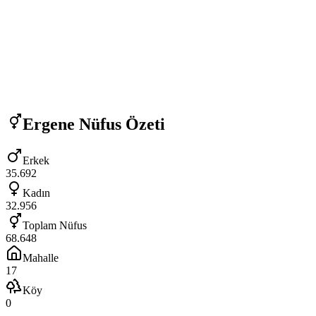
Ergene
Nüfus Özeti
Erkek
35.692
Kadın
32.956
Toplam Nüfus
68.648
Mahalle
17
Köy
0