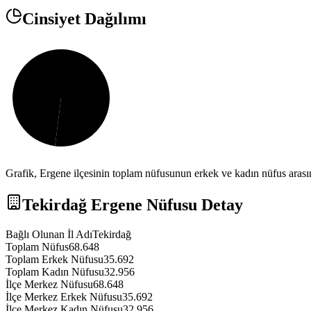
Cinsiyet Dağılımı
Grafik,
Ergene
ilçesinin toplam nüfusunun erkek ve kadın nüfus arasın
Tekirdağ
Ergene
Nüfusu Detay
Bağlı Olunan İl Adı
Tekirdağ
Toplam Nüfus
68.648
Toplam Erkek Nüfusu
35.692
Toplam Kadın Nüfusu
32.956
İlçe Merkez Nüfusu
68.648
İlçe Merkez Erkek Nüfusu
35.692
İlçe Merkez Kadın Nüfusu
32.956