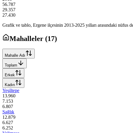
56.787
29.357
27.430
Grafik ve tablo,
Ergene
ilçesinin
2013
-
2025
yılları arasındaki nüfus de
Mahalleler (
17
)
Mahalle Adı
Toplam
Erkek
Kadın
Yeşiltepe
13.960
7.153
6.807
Sağlık
12.879
6.627
6.252