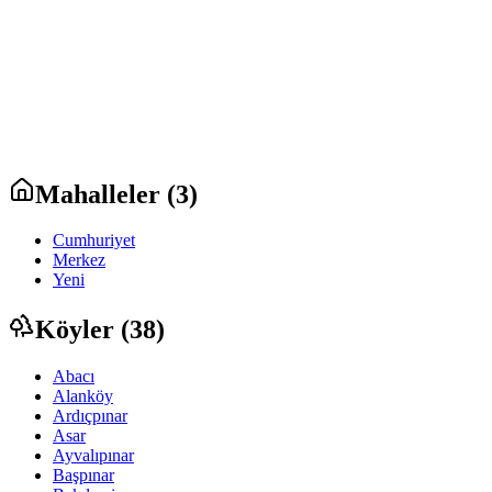
Mahalleler (
3
)
Cumhuriyet
Merkez
Yeni
Köyler (
38
)
Abacı
Alanköy
Ardıçpınar
Asar
Ayvalıpınar
Başpınar