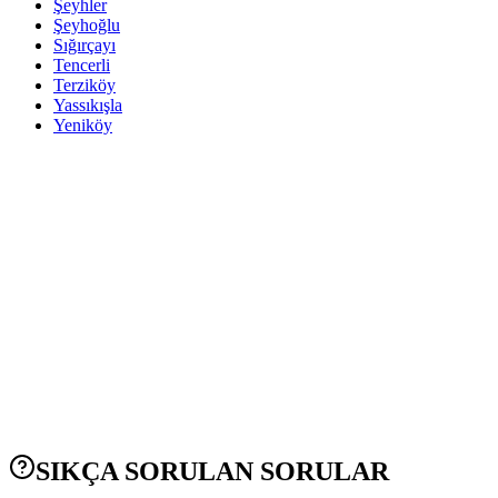
Şeyhler
Şeyhoğlu
Sığırçayı
Tencerli
Terziköy
Yassıkışla
Yeniköy
SIKÇA SORULAN SORULAR