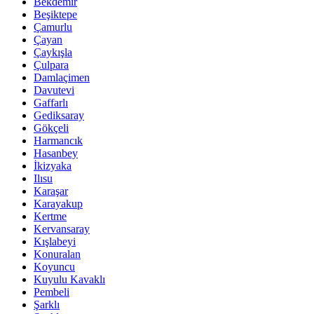
Bekdemir
Beşiktepe
Çamurlu
Çayan
Çaykışla
Çulpara
Damlaçimen
Davutevi
Gaffarlı
Gediksaray
Gökçeli
Harmancık
Hasanbey
İkizyaka
Ilısu
Karaşar
Karayakup
Kertme
Kervansaray
Kışlabeyi
Konuralan
Koyuncu
Kuyulu Kavaklı
Pembeli
Şarklı