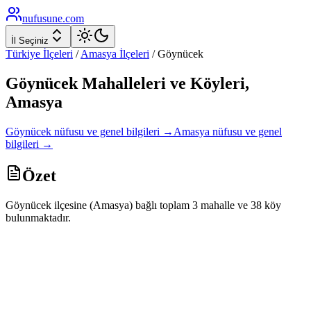
nufusune
.com
İl Seçiniz
Türkiye İlçeleri
/
Amasya
İlçeleri
/
Göynücek
Göynücek
Mahalleleri ve Köyleri,
Amasya
Göynücek
nüfusu ve genel bilgileri →
Amasya
nüfusu ve genel
bilgileri →
Özet
Göynücek ilçesine (Amasya) bağlı toplam 3 mahalle ve 38 köy
bulunmaktadır.