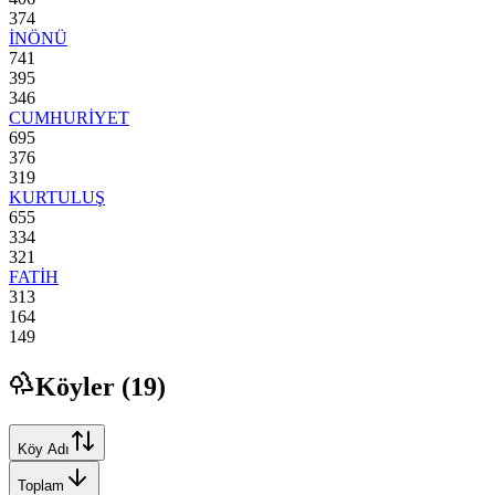
374
İNÖNÜ
741
395
346
CUMHURİYET
695
376
319
KURTULUŞ
655
334
321
FATİH
313
164
149
Köyler (
19
)
Köy Adı
Toplam