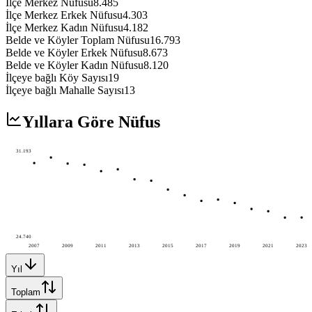
İlçe Merkez Nüfusu
8.485
İlçe Merkez Erkek Nüfusu
4.303
İlçe Merkez Kadın Nüfusu
4.182
Belde ve Köyler Toplam Nüfusu
16.793
Belde ve Köyler Erkek Nüfusu
8.673
Belde ve Köyler Kadın Nüfusu
8.120
İlçeye bağlı Köy Sayısı
19
İlçeye bağlı Mahalle Sayısı
13
Yıllara Göre Nüfus
31.193
24.740
2007
2009
2011
2013
2015
2017
2019
2021
2023
Yıl
Toplam