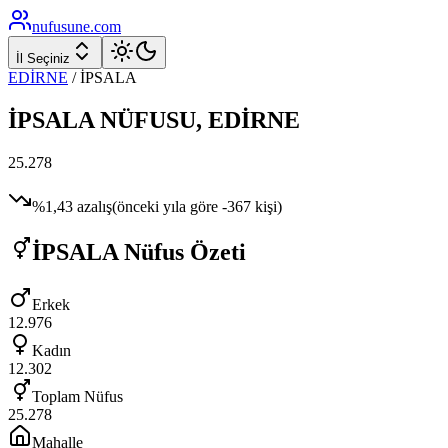
nufusune
.com
İl Seçiniz
EDİRNE
/
İPSALA
İPSALA
NÜFUSU,
EDİRNE
25.278
%
1,43
azalış
(önceki yıla göre
-367
kişi)
İPSALA
Nüfus Özeti
Erkek
12.976
Kadın
12.302
Toplam Nüfus
25.278
Mahalle