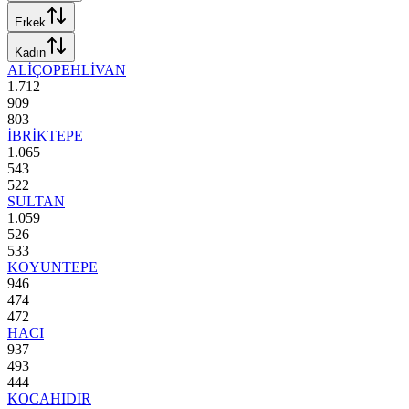
Erkek
Kadın
ALİÇOPEHLİVAN
1.712
909
803
İBRİKTEPE
1.065
543
522
SULTAN
1.059
526
533
KOYUNTEPE
946
474
472
HACI
937
493
444
KOCAHIDIR