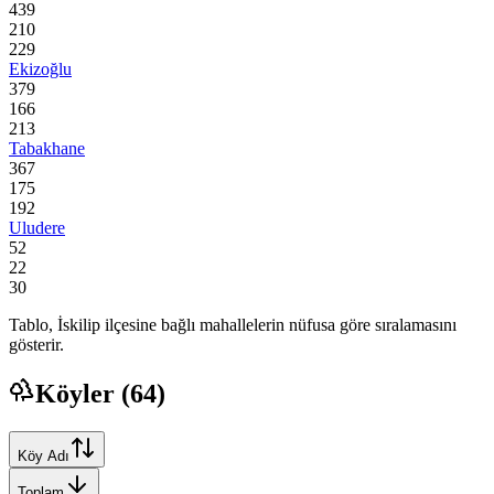
439
210
229
Ekizoğlu
379
166
213
Tabakhane
367
175
192
Uludere
52
22
30
Tablo,
İskilip
ilçesine bağlı mahallelerin nüfusa göre sıralamasını
gösterir.
Köyler (
64
)
Köy Adı
Toplam