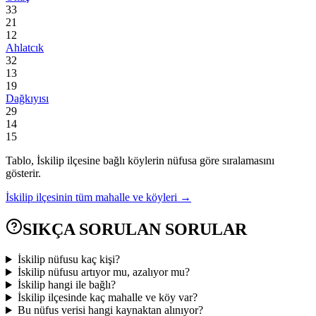
33
21
12
Ahlatcık
32
13
19
Dağkıyısı
29
14
15
Tablo,
İskilip
ilçesine bağlı köylerin nüfusa göre sıralamasını
gösterir.
İskilip
ilçesinin tüm mahalle ve köyleri →
SIKÇA SORULAN SORULAR
İskilip nüfusu kaç kişi?
İskilip nüfusu artıyor mu, azalıyor mu?
İskilip hangi ile bağlı?
İskilip ilçesinde kaç mahalle ve köy var?
Bu nüfus verisi hangi kaynaktan alınıyor?