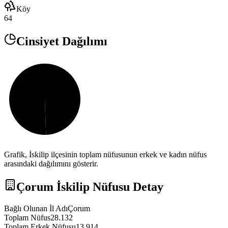
Köy
64
Cinsiyet Dağılımı
Grafik,
İskilip
ilçesinin toplam nüfusunun erkek ve kadın nüfus
arasındaki dağılımını gösterir.
Çorum
İskilip
Nüfusu Detay
Bağlı Olunan İl Adı
Çorum
Toplam Nüfus
28.132
Toplam Erkek Nüfusu
13.914