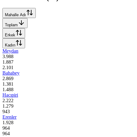
Mahalle Adı
Toplam
Erkek
Kadın
Meydan
3.988
1.887
2.101
Bahabey
2.869
1.381
1.488
Hacıpiri
2.222
1.279
943
Erenler
1.928
964
964