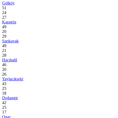
Gölköy
51
24
27
Karagöz
49
20
29
Sarıkavak
49
21
28
Hacıhalil
46
20
26
Yaylacıkseki
43
25
18
Doğangir
42
25
17
Onaç