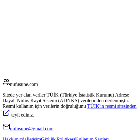
nufusune
.com
Sitede yer alan veriler TÜİK (Türkiye İstatistik Kurumu) Adrese
Dayalı Nüfus Kayıt Sistemi (ADNKS) verilerinden derlenmiştir.
Resmi kullanım için verilerin doğruluğunu
TÜİK'in resmi sitesinden
teyit ediniz.
nufusune@gmail.com
Hakkımızda
İletişim
Gizlilik Politikası
Kullanım Şartları