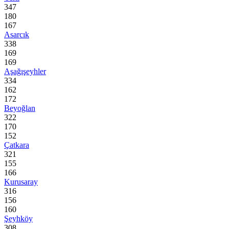
347
180
167
Asarcık
338
169
169
Aşağışeyhler
334
162
172
Beyoğlan
322
170
152
Çatkara
321
155
166
Kurusaray
316
156
160
Şeyhköy
308