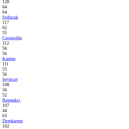
128
64
64
Soğucak
117
62
55
Çavuşoğlu
112
56
56
Karmış
111
55
56
Seyirçay
108
56
52
Başmakçı
107
44
63
Derekargın
102