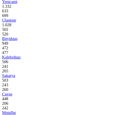
Yenicami
1.332
633
699
Ulaştepe
1.028
502
526
Büyüktaş
949
472
477
Kaleboğazı
506
241
265
Sakarya
503
243
260
Çavuş
448
206
242
Mutaflar