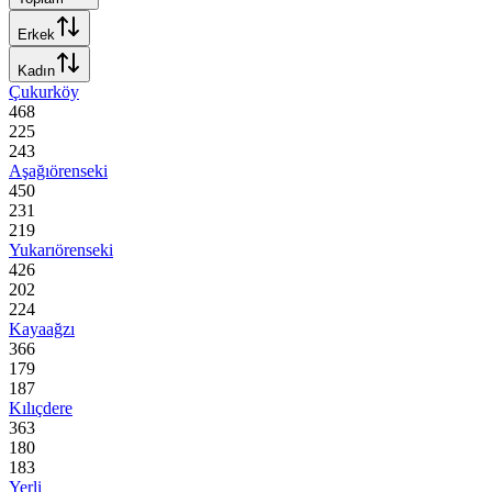
Erkek
Kadın
Çukurköy
468
225
243
Aşağıörenseki
450
231
219
Yukarıörenseki
426
202
224
Kayaağzı
366
179
187
Kılıçdere
363
180
183
Yerli