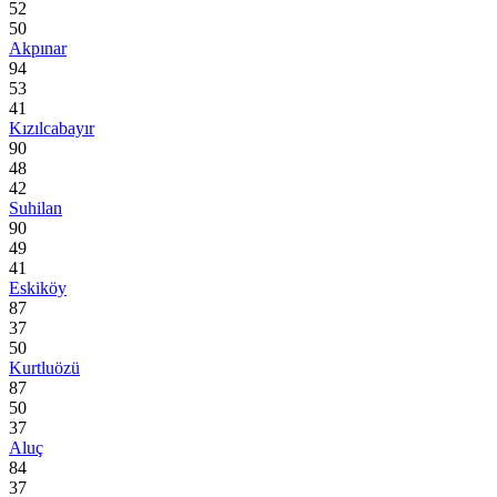
52
50
Akpınar
94
53
41
Kızılcabayır
90
48
42
Suhilan
90
49
41
Eskiköy
87
37
50
Kurtluözü
87
50
37
Aluç
84
37