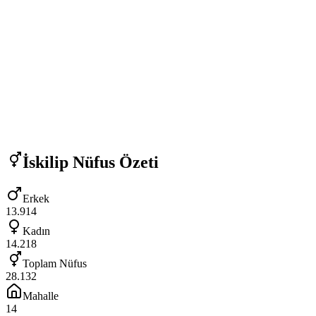
İskilip
Nüfus Özeti
Erkek
13.914
Kadın
14.218
Toplam Nüfus
28.132
Mahalle
14