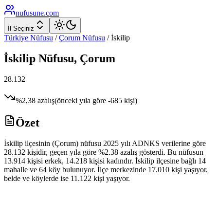
nufusune
.com
İl Seçiniz
Türkiye Nüfusu
/
Çorum
Nüfusu
/
İskilip
İskilip
Nüfusu,
Çorum
28.132
%
2,38
azalış
(önceki yıla göre
-685
kişi)
Özet
İskilip ilçesinin (Çorum) nüfusu 2025 yılı ADNKS verilerine göre
28.132 kişidir, geçen yıla göre %2.38 azalış gösterdi. Bu nüfusun
13.914 kişisi erkek, 14.218 kişisi kadındır. İskilip ilçesine bağlı 14
mahalle ve 64 köy bulunuyor. İlçe merkezinde 17.010 kişi yaşıyor,
belde ve köylerde ise 11.122 kişi yaşıyor.