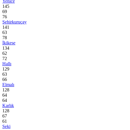
Yenice
145
69
76
Şehirkuruçay
141
63
78
İkikese
134
62
72
Hallı
129
63
66
Elmalı
128
64
64
Karlık
128
67
61
Seki