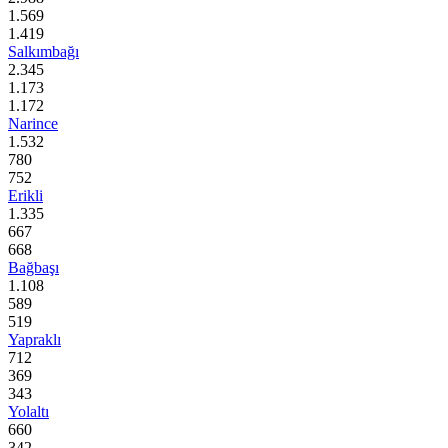
1.569
1.419
Salkımbağı
2.345
1.173
1.172
Narince
1.532
780
752
Erikli
1.335
667
668
Bağbaşı
1.108
589
519
Yapraklı
712
369
343
Yolaltı
660
342