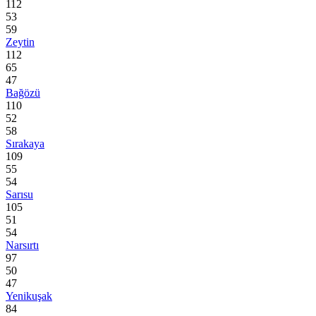
112
53
59
Zeytin
112
65
47
Bağözü
110
52
58
Sırakaya
109
55
54
Sarısu
105
51
54
Narsırtı
97
50
47
Yenikuşak
84