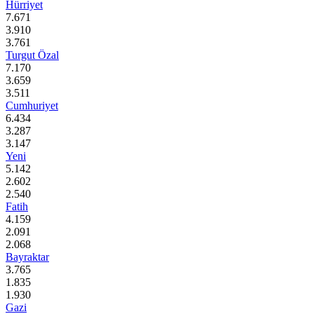
Hürriyet
7.671
3.910
3.761
Turgut Özal
7.170
3.659
3.511
Cumhuriyet
6.434
3.287
3.147
Yeni
5.142
2.602
2.540
Fatih
4.159
2.091
2.068
Bayraktar
3.765
1.835
1.930
Gazi