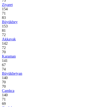
75
Ziyaret
154
71
83
Büyükbey
153
81
72
Akkavak
142
72
70
Karaman
141
67
74
Büyükbejyan
140
70
70
Çamlıca
140
71
69