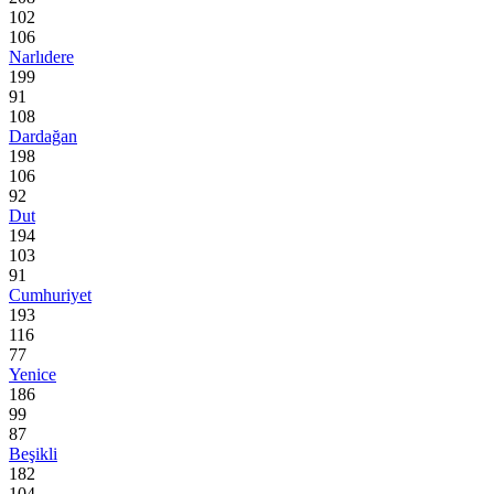
102
106
Narlıdere
199
91
108
Dardağan
198
106
92
Dut
194
103
91
Cumhuriyet
193
116
77
Yenice
186
99
87
Beşikli
182
104