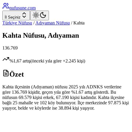
nufusune
.com
İl Seçiniz
Türkiye Nüfusu
/
Adıyaman
Nüfusu
/
Kahta
Kahta
Nüfusu,
Adıyaman
136.769
%
1,67
artış
(önceki yıla göre
+
2.245
kişi)
Özet
Kahta ilçesinin (Adıyaman) nüfusu 2025 yılı ADNKS verilerine
göre 136.769 kişidir, geçen yıla göre %1.67 artış gösterdi. Bu
nüfusun 69.579 kişisi erkek, 67.190 kişisi kadındır. Kahta ilçesine
bağlı 25 mahalle ve 102 köy bulunuyor. İlçe merkezinde 97.875 kişi
yaşıyor, belde ve köylerde ise 38.894 kişi yaşıyor.