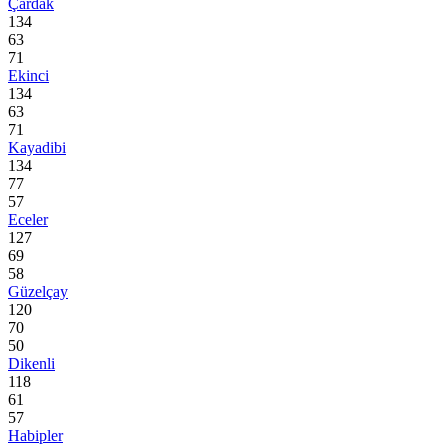
Çardak
134
63
71
Ekinci
134
63
71
Kayadibi
134
77
57
Eceler
127
69
58
Güzelçay
120
70
50
Dikenli
118
61
57
Habipler