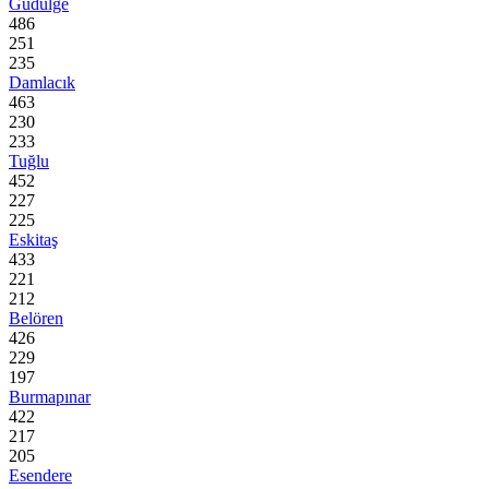
Güdülge
486
251
235
Damlacık
463
230
233
Tuğlu
452
227
225
Eskitaş
433
221
212
Belören
426
229
197
Burmapınar
422
217
205
Esendere