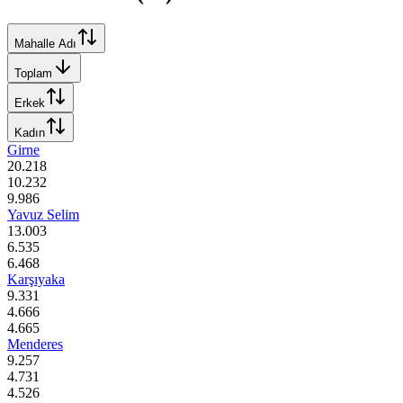
Mahalle Adı
Toplam
Erkek
Kadın
Girne
20.218
10.232
9.986
Yavuz Selim
13.003
6.535
6.468
Karşıyaka
9.331
4.666
4.665
Menderes
9.257
4.731
4.526