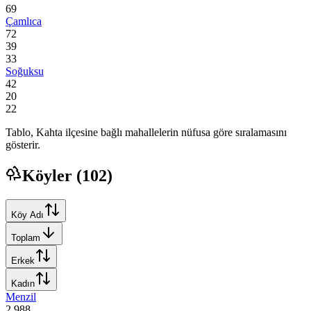
69
Çamlıca
72
39
33
Soğuksu
42
20
22
Tablo,
Kahta
ilçesine bağlı mahallelerin nüfusa göre sıralamasını
gösterir.
Köyler (
102
)
Köy Adı
Toplam
Erkek
Kadın
Menzil
2.988