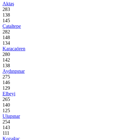
Aktaş
283
138
145
Çataltepe
282
148
134
Karacaören
280
142
138
Aydınpınar
275
146
129
Elbeyi
265
140
125
Ulupınar
254
143
111
Kozağaç