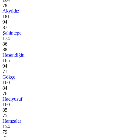
78
Akyıldız
181
94
87
Şahintepe
174
86
88
Hasandiğin
165
94
71
Gökçe
160
84
76
Hacıyusuf
160
85
75
Hamzalar
154
79