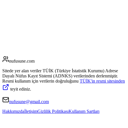
nufusune
.com
Sitede yer alan veriler TÜİK (Türkiye İstatistik Kurumu) Adrese
Dayalı Nüfus Kayıt Sistemi (ADNKS) verilerinden derlenmiştir.
Resmi kullanım için verilerin doğruluğunu
TÜİK'in resmi sitesinden
teyit ediniz.
nufusune@gmail.com
Hakkımızda
İletişim
Gizlilik Politikası
Kullanım Şartları