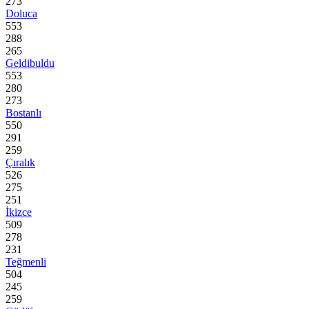
273
Doluca
553
288
265
Geldibuldu
553
280
273
Bostanlı
550
291
259
Çıralık
526
275
251
İkizce
509
278
231
Teğmenli
504
245
259