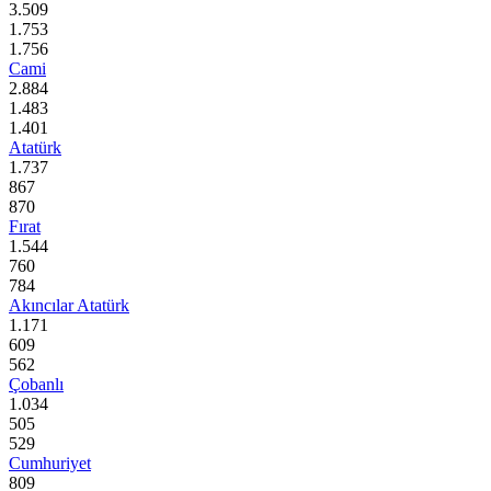
3.509
1.753
1.756
Cami
2.884
1.483
1.401
Atatürk
1.737
867
870
Fırat
1.544
760
784
Akıncılar Atatürk
1.171
609
562
Çobanlı
1.034
505
529
Cumhuriyet
809