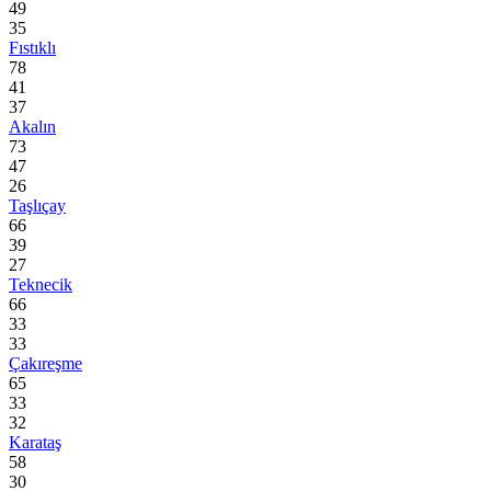
49
35
Fıstıklı
78
41
37
Akalın
73
47
26
Taşlıçay
66
39
27
Teknecik
66
33
33
Çakıreşme
65
33
32
Karataş
58
30