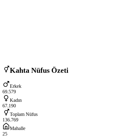
Kahta
Nüfus Özeti
Erkek
69.579
Kadın
67.190
Toplam Nüfus
136.769
Mahalle
25