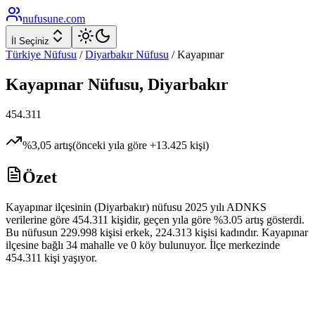
nufusune
.com
İl Seçiniz
Türkiye Nüfusu
/
Diyarbakır
Nüfusu
/
Kayapınar
Kayapınar
Nüfusu,
Diyarbakır
454.311
%
3,05
artış
(önceki yıla göre
+
13.425
kişi)
Özet
Kayapınar ilçesinin (Diyarbakır) nüfusu 2025 yılı ADNKS
verilerine göre 454.311 kişidir, geçen yıla göre %3.05 artış gösterdi.
Bu nüfusun 229.998 kişisi erkek, 224.313 kişisi kadındır. Kayapınar
ilçesine bağlı 34 mahalle ve 0 köy bulunuyor. İlçe merkezinde
454.311 kişi yaşıyor.