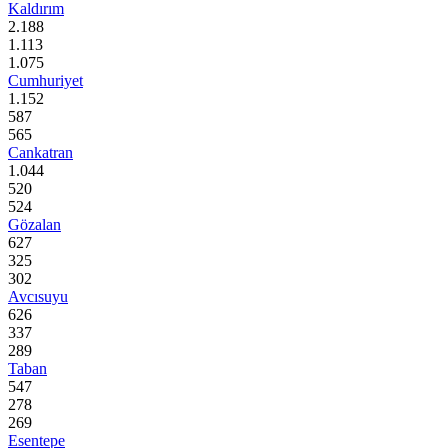
Kaldırım
2.188
1.113
1.075
Cumhuriyet
1.152
587
565
Cankatran
1.044
520
524
Gözalan
627
325
302
Avcısuyu
626
337
289
Taban
547
278
269
Esentepe