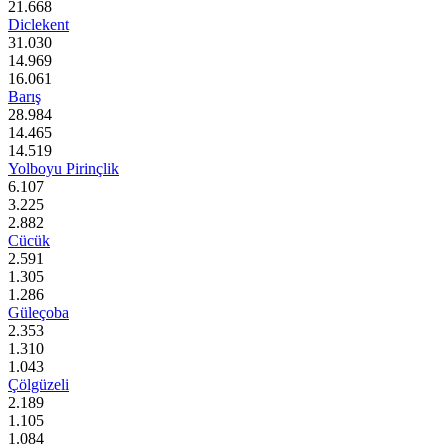
21.668
Diclekent
31.030
14.969
16.061
Barış
28.984
14.465
14.519
Yolboyu Pirinçlik
6.107
3.225
2.882
Cücük
2.591
1.305
1.286
Güleçoba
2.353
1.310
1.043
Çölgüzeli
2.189
1.105
1.084