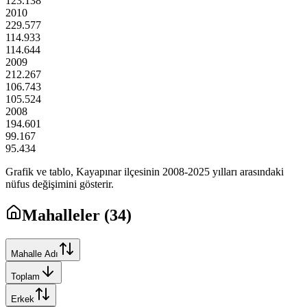
123.138
2010
229.577
114.933
114.644
2009
212.267
106.743
105.524
2008
194.601
99.167
95.434
Grafik ve tablo,
Kayapınar
ilçesinin
2008
-
2025
yılları arasındaki
nüfus değişimini gösterir.
Mahalleler (
34
)
Mahalle Adı
Toplam
Erkek