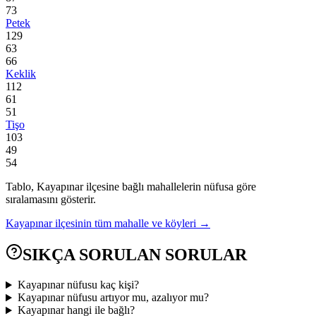
73
Petek
129
63
66
Keklik
112
61
51
Tişo
103
49
54
Tablo,
Kayapınar
ilçesine bağlı mahallelerin nüfusa göre
sıralamasını gösterir.
Kayapınar
ilçesinin tüm mahalle ve köyleri →
SIKÇA SORULAN SORULAR
Kayapınar nüfusu kaç kişi?
Kayapınar nüfusu artıyor mu, azalıyor mu?
Kayapınar hangi ile bağlı?