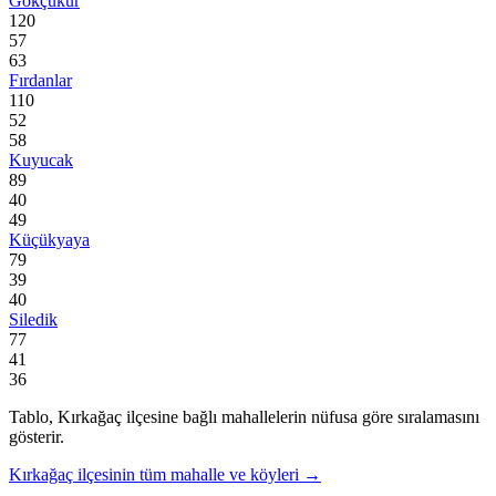
Gökçukur
120
57
63
Fırdanlar
110
52
58
Kuyucak
89
40
49
Küçükyaya
79
39
40
Siledik
77
41
36
Tablo,
Kırkağaç
ilçesine bağlı mahallelerin nüfusa göre sıralamasını
gösterir.
Kırkağaç
ilçesinin tüm mahalle ve köyleri →