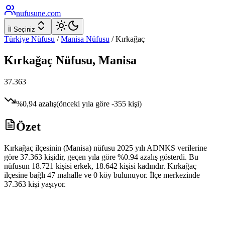
nufusune
.com
İl Seçiniz
Türkiye Nüfusu
/
Manisa
Nüfusu
/
Kırkağaç
Kırkağaç
Nüfusu,
Manisa
37.363
%
0,94
azalış
(önceki yıla göre
-355
kişi)
Özet
Kırkağaç ilçesinin (Manisa) nüfusu 2025 yılı ADNKS verilerine
göre 37.363 kişidir, geçen yıla göre %0.94 azalış gösterdi. Bu
nüfusun 18.721 kişisi erkek, 18.642 kişisi kadındır. Kırkağaç
ilçesine bağlı 47 mahalle ve 0 köy bulunuyor. İlçe merkezinde
37.363 kişi yaşıyor.