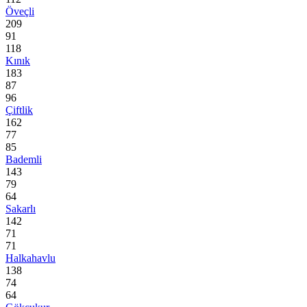
Öveçli
209
91
118
Kınık
183
87
96
Çiftlik
162
77
85
Bademli
143
79
64
Sakarlı
142
71
71
Halkahavlu
138
74
64