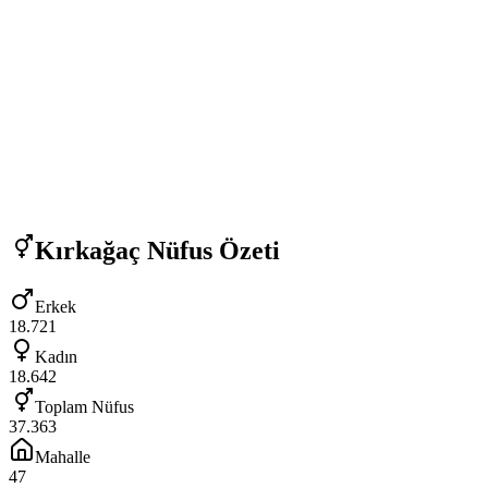
Kırkağaç
Nüfus Özeti
Erkek
18.721
Kadın
18.642
Toplam Nüfus
37.363
Mahalle
47