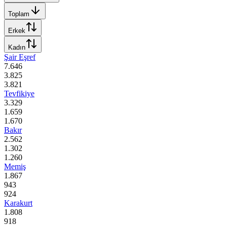
Toplam
Erkek
Kadın
Şair Eşref
7.646
3.825
3.821
Tevfikiye
3.329
1.659
1.670
Bakır
2.562
1.302
1.260
Memiş
1.867
943
924
Karakurt
1.808
918