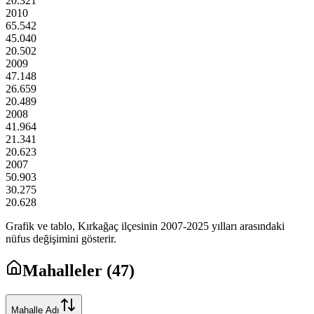
20.321
2010
65.542
45.040
20.502
2009
47.148
26.659
20.489
2008
41.964
21.341
20.623
2007
50.903
30.275
20.628
Grafik ve tablo,
Kırkağaç
ilçesinin
2007
-
2025
yılları arasındaki
nüfus değişimini gösterir.
Mahalleler (
47
)
Mahalle Adı