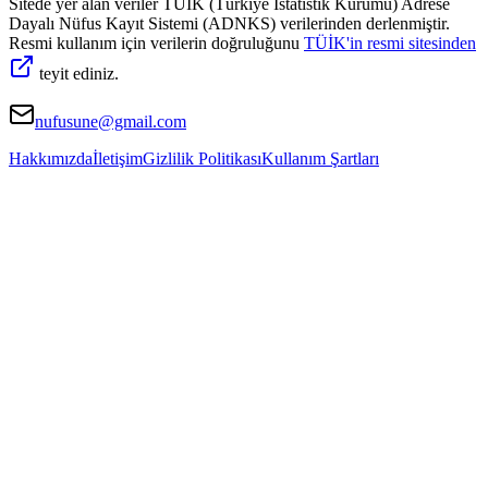
Sitede yer alan veriler TÜİK (Türkiye İstatistik Kurumu) Adrese
Dayalı Nüfus Kayıt Sistemi (ADNKS) verilerinden derlenmiştir.
Resmi kullanım için verilerin doğruluğunu
TÜİK'in resmi sitesinden
teyit ediniz.
nufusune@gmail.com
Hakkımızda
İletişim
Gizlilik Politikası
Kullanım Şartları