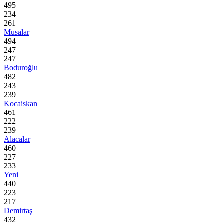
495
234
261
Musalar
494
247
247
Boduroğlu
482
243
239
Kocaiskan
461
222
239
Alacalar
460
227
233
Yeni
440
223
217
Demirtaş
432