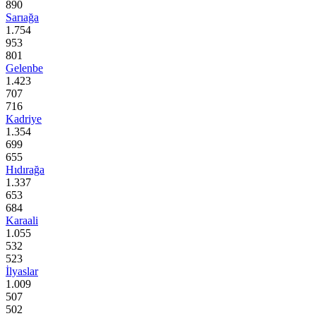
890
Sarıağa
1.754
953
801
Gelenbe
1.423
707
716
Kadriye
1.354
699
655
Hıdırağa
1.337
653
684
Karaali
1.055
532
523
İlyaslar
1.009
507
502