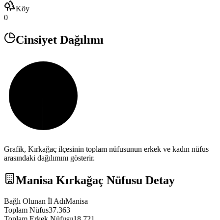
Köy
0
Cinsiyet Dağılımı
Grafik,
Kırkağaç
ilçesinin toplam nüfusunun erkek ve kadın nüfus
arasındaki dağılımını gösterir.
Manisa
Kırkağaç
Nüfusu Detay
Bağlı Olunan İl Adı
Manisa
Toplam Nüfus
37.363
Toplam Erkek Nüfusu
18.721