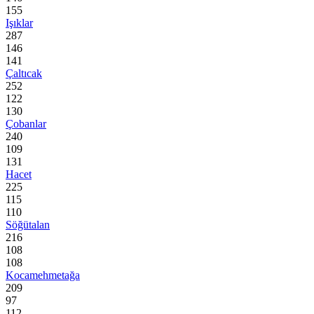
155
Işıklar
287
146
141
Çaltıcak
252
122
130
Çobanlar
240
109
131
Hacet
225
115
110
Söğütalan
216
108
108
Kocamehmetağa
209
97
112