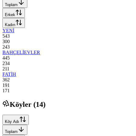
Toplam
Erkek
Kadın
YENİ
543
300
243
BAHÇELİEVLER
445
234
211
FATİH
362
191
171
Köyler (
14
)
Köy Adı
Toplam