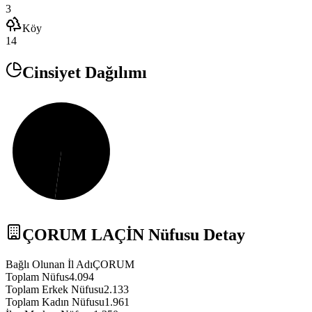
3
Köy
14
Cinsiyet Dağılımı
ÇORUM
LAÇİN
Nüfusu Detay
Bağlı Olunan İl Adı
ÇORUM
Toplam Nüfus
4.094
Toplam Erkek Nüfusu
2.133
Toplam Kadın Nüfusu
1.961