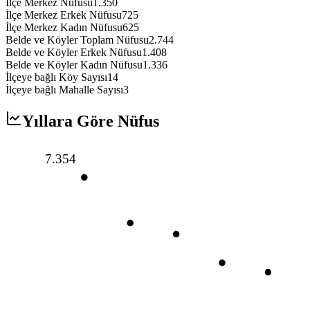
İlçe Merkez Nüfusu
1.350
İlçe Merkez Erkek Nüfusu
725
İlçe Merkez Kadın Nüfusu
625
Belde ve Köyler Toplam Nüfusu
2.744
Belde ve Köyler Erkek Nüfusu
1.408
Belde ve Köyler Kadın Nüfusu
1.336
İlçeye bağlı Köy Sayısı
14
İlçeye bağlı Mahalle Sayısı
3
Yıllara Göre Nüfus
7.354