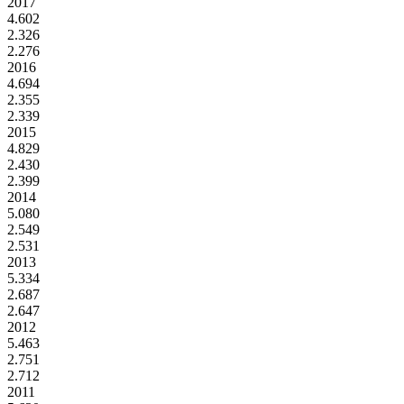
2017
4.602
2.326
2.276
2016
4.694
2.355
2.339
2015
4.829
2.430
2.399
2014
5.080
2.549
2.531
2013
5.334
2.687
2.647
2012
5.463
2.751
2.712
2011