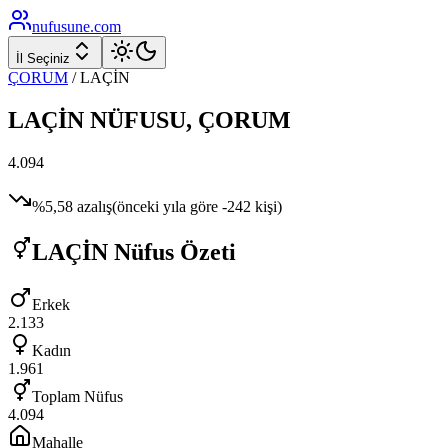
nufusune
.com
İl Seçiniz
ÇORUM
/
LAÇİN
LAÇİN
NÜFUSU,
ÇORUM
4.094
%
5,58
azalış
(önceki yıla göre
-242
kişi)
LAÇİN
Nüfus Özeti
Erkek
2.133
Kadın
1.961
Toplam Nüfus
4.094
Mahalle