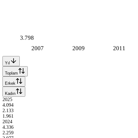
3.798
2007
2009
2011
Yıl
Toplam
Erkek
Kadın
2025
4.094
2.133
1.961
2024
4.336
2.259