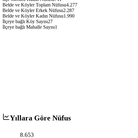
Belde ve Köyler Toplam Nüfusu
4.277
Belde ve Köyler Erkek Nüfusu
2.287
Belde ve Köyler Kadın Nüfusu
1.990
İlçeye bağlı Köy Sayısı
27
İlçeye bağlı Mahalle Sayısı
1
Yıllara Göre Nüfus
8.653