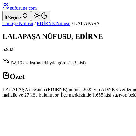
nufusune
.com
İl Seçiniz
Türkiye Nüfusu
/
EDİRNE
Nüfusu
/
LALAPAŞA
LALAPAŞA
NÜFUSU,
EDİRNE
5.932
%
2,19
azalış
(önceki yıla göre
-133
kişi)
Özet
LALAPAŞA ilçesinin (EDİRNE) nüfusu 2025 yılı ADNKS verilerine göre
mahalle ve 27 köy bulunuyor. İlçe merkezinde 1.655 kişi yaşıyor, beld