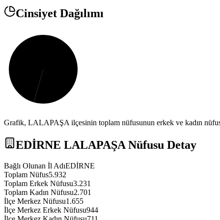
Cinsiyet Dağılımı
Grafik,
LALAPAŞA
ilçesinin toplam nüfusunun erkek ve kadın nüfus 
EDİRNE
LALAPAŞA
Nüfusu Detay
Bağlı Olunan İl Adı
EDİRNE
Toplam Nüfus
5.932
Toplam Erkek Nüfusu
3.231
Toplam Kadın Nüfusu
2.701
İlçe Merkez Nüfusu
1.655
İlçe Merkez Erkek Nüfusu
944
İlçe Merkez Kadın Nüfusu
711