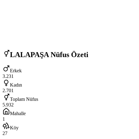
LALAPAŞA
Nüfus Özeti
Erkek
3.231
Kadın
2.701
Toplam Nüfus
5.932
Mahalle
1
Köy
27