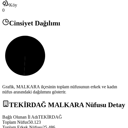
Köy
0
Cinsiyet Dağılımı
Grafik,
MALKARA
ilçesinin toplam nüfusunun erkek ve kadın
nüfus arasındaki dağılımını gösterir.
TEKİRDAĞ
MALKARA
Nüfusu Detay
Bağlı Olunan İl Adı
TEKİRDAĞ
Toplam Nüfus
50.123
Toplam Erkek Nüfusu
25.486