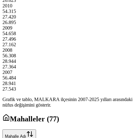
26.623
2010
54.315
27.420
26.895
2009
54.658
27.496
27.162
2008
56.308
28.944
27.364
2007
56.484
28.941
27.543
Grafik ve tablo,
MALKARA
ilçesinin
2007
-
2025
yılları arasındaki
nüfus değişimini gösterir.
Mahalleler (
77
)
Mahalle Adı