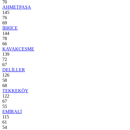
70
AHMETPAŞA
145
76
69
İBRİCE
144
78
66
KAVAKÇEŞME
139
72
67
DELİLLER
126
58
68
TEKKEKÖY
122
67
55
EMİRALİ
115
61
54