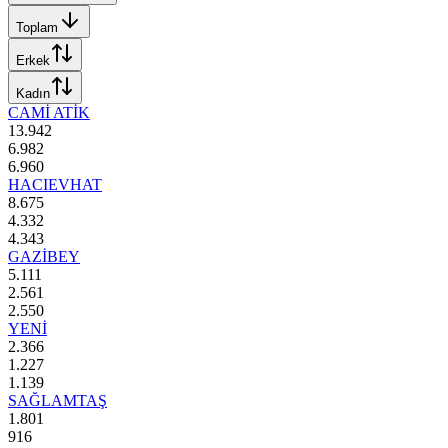
Toplam
Erkek
Kadın
CAMİ ATİK
13.942
6.982
6.960
HACIEVHAT
8.675
4.332
4.343
GAZİBEY
5.111
2.561
2.550
YENİ
2.366
1.227
1.139
SAĞLAMTAŞ
1.801
916