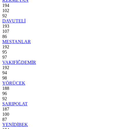
KERMEYAN
194
102
92
DAVUTELİ
193
107
86
MESTANLAR
192
95
97
VAKIFİĞDEMİR
192
94
98
YÖRÜCEK
188
96
92
SARIPOLAT
187
100
87
YENİDİBEK