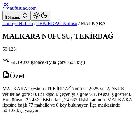
nufusune
.com
İl Seçiniz
Türkiye Nüfusu
/
TEKİRDAĞ
Nüfusu
/
MALKARA
MALKARA
NÜFUSU,
TEKİRDAĞ
50.123
%
1,19
azalış
(önceki yıla göre
-604
kişi)
Özet
MALKARA ilçesinin (TEKİRDAĞ) nüfusu 2025 yılı ADNKS
verilerine göre 50.123 kişidir, geçen yıla göre %1.19 azalış gösterdi.
Bu nüfusun 25.486 kişisi erkek, 24.637 kişisi kadındır. MALKARA
ilçesine bağlı 77 mahalle ve 0 köy bulunuyor. İlçe merkezinde
50.123 kişi yaşıyor.