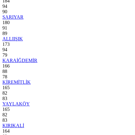
184
94
90
SARIYAR
180
91
89
ALLIIŞIK
173
94
79
KARAİĞDEMİR
166
88
78
KİREMİTLİK
165
82
83
YAYLAKÖY
165
82
83
KIRIKALİ
164