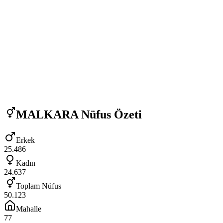
MALKARA
Nüfus Özeti
Erkek
25.486
Kadın
24.637
Toplam Nüfus
50.123
Mahalle
77