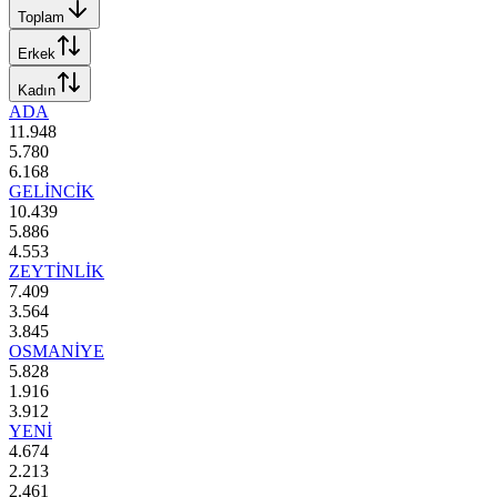
Toplam
Erkek
Kadın
ADA
11.948
5.780
6.168
GELİNCİK
10.439
5.886
4.553
ZEYTİNLİK
7.409
3.564
3.845
OSMANİYE
5.828
1.916
3.912
YENİ
4.674
2.213
2.461