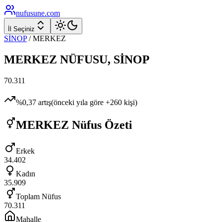
nufusune
.com
İl Seçiniz
SİNOP
/
MERKEZ
MERKEZ
NÜFUSU,
SİNOP
70.311
%
0,37
artış
(önceki yıla göre
+
260
kişi)
MERKEZ
Nüfus Özeti
Erkek
34.402
Kadın
35.909
Toplam Nüfus
70.311
Mahalle