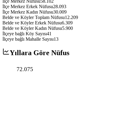
İlçe Merkez Nüfusu
58.102
İlçe Merkez Erkek Nüfusu
28.093
İlçe Merkez Kadın Nüfusu
30.009
Belde ve Köyler Toplam Nüfusu
12.209
Belde ve Köyler Erkek Nüfusu
6.309
Belde ve Köyler Kadın Nüfusu
5.900
İlçeye bağlı Köy Sayısı
41
İlçeye bağlı Mahalle Sayısı
13
Yıllara Göre Nüfus
72.075