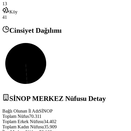
13
Köy
41
Cinsiyet Dağılımı
SİNOP
MERKEZ
Nüfusu Detay
Bağlı Olunan İl Adı
SİNOP
Toplam Nüfus
70.311
Toplam Erkek Nüfusu
34.402
Toplam Kadın Nüfusu
35.909