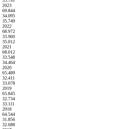
35.791
2023
69.844
34.095
35.749
2022
68.972
33.960
35.012
2021
68.012
33.548
34.464
2020
65.489
32.411
33.078
2019
65.845
32.734
33.111
2018
64.544
31.856
32.688