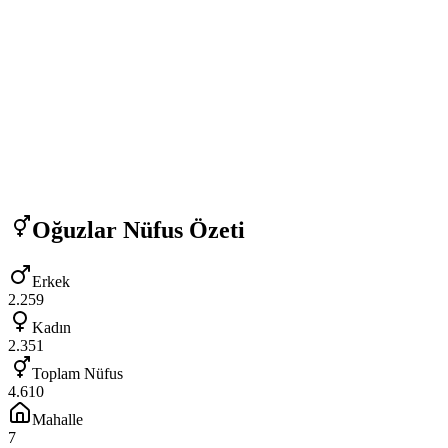
Oğuzlar
Nüfus Özeti
Erkek
2.259
Kadın
2.351
Toplam Nüfus
4.610
Mahalle
7