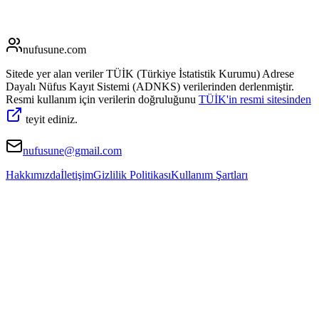
nufusune
.com
Sitede yer alan veriler TÜİK (Türkiye İstatistik Kurumu) Adrese
Dayalı Nüfus Kayıt Sistemi (ADNKS) verilerinden derlenmiştir.
Resmi kullanım için verilerin doğruluğunu
TÜİK'in resmi sitesinden
teyit ediniz.
nufusune@gmail.com
Hakkımızda
İletişim
Gizlilik Politikası
Kullanım Şartları