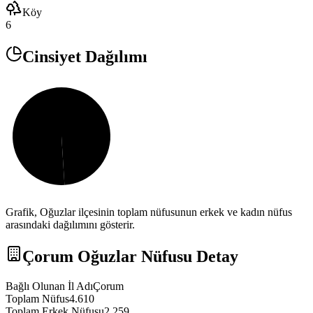
Köy
6
Cinsiyet Dağılımı
Grafik,
Oğuzlar
ilçesinin toplam nüfusunun erkek ve kadın nüfus
arasındaki dağılımını gösterir.
Çorum
Oğuzlar
Nüfusu Detay
Bağlı Olunan İl Adı
Çorum
Toplam Nüfus
4.610
Toplam Erkek Nüfusu
2.259