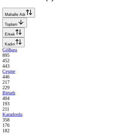
Mahalle Adı
Toplam
Erkek
Kadın
Gölbaşı
895
452
443
Çeşme
446
217
229
Birtatlı
404
193
211
Karadonlu
358
176
182