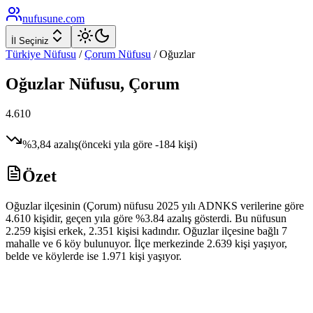
nufusune
.com
İl Seçiniz
Türkiye Nüfusu
/
Çorum
Nüfusu
/
Oğuzlar
Oğuzlar
Nüfusu,
Çorum
4.610
%
3,84
azalış
(önceki yıla göre
-184
kişi)
Özet
Oğuzlar ilçesinin (Çorum) nüfusu 2025 yılı ADNKS verilerine göre
4.610 kişidir, geçen yıla göre %3.84 azalış gösterdi. Bu nüfusun
2.259 kişisi erkek, 2.351 kişisi kadındır. Oğuzlar ilçesine bağlı 7
mahalle ve 6 köy bulunuyor. İlçe merkezinde 2.639 kişi yaşıyor,
belde ve köylerde ise 1.971 kişi yaşıyor.