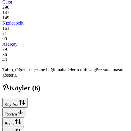
Çarşı
296
147
149
Kızılcapelit
161
71
90
Asarçay
79
36
43
Tablo,
Oğuzlar
ilçesine bağlı mahallelerin nüfusa göre sıralamasını
gösterir.
Köyler (
6
)
Köy Adı
Toplam
Erkek