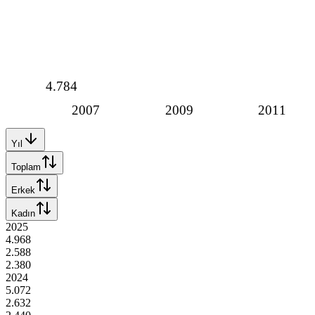
4.784
2007
2009
2011
Yıl
Toplam
Erkek
Kadın
2025
4.968
2.588
2.380
2024
5.072
2.632