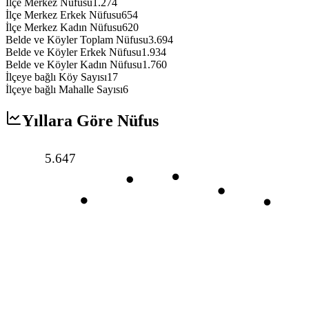
İlçe Merkez Nüfusu
1.274
İlçe Merkez Erkek Nüfusu
654
İlçe Merkez Kadın Nüfusu
620
Belde ve Köyler Toplam Nüfusu
3.694
Belde ve Köyler Erkek Nüfusu
1.934
Belde ve Köyler Kadın Nüfusu
1.760
İlçeye bağlı Köy Sayısı
17
İlçeye bağlı Mahalle Sayısı
6
Yıllara Göre Nüfus
5.647