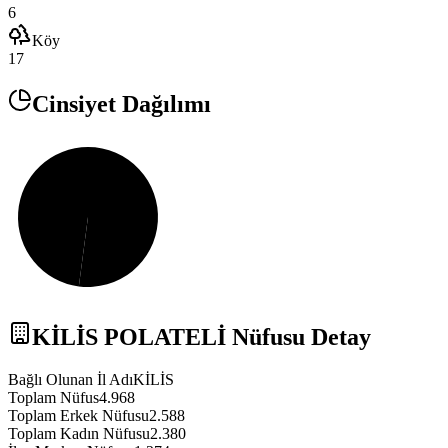
6
Köy
17
Cinsiyet Dağılımı
KİLİS
POLATELİ
Nüfusu Detay
Bağlı Olunan İl Adı
KİLİS
Toplam Nüfus
4.968
Toplam Erkek Nüfusu
2.588
Toplam Kadın Nüfusu
2.380