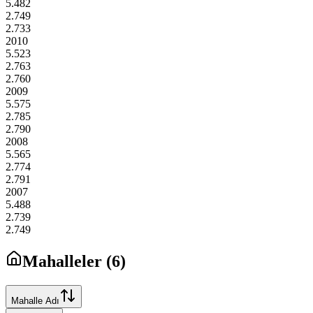
5.482
2.749
2.733
2010
5.523
2.763
2.760
2009
5.575
2.785
2.790
2008
5.565
2.774
2.791
2007
5.488
2.739
2.749
Mahalleler (
6
)
Mahalle Adı