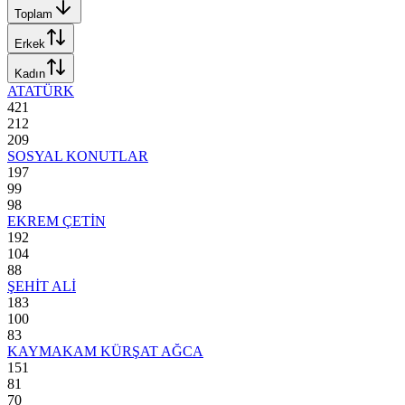
Toplam
Erkek
Kadın
ATATÜRK
421
212
209
SOSYAL KONUTLAR
197
99
98
EKREM ÇETİN
192
104
88
ŞEHİT ALİ
183
100
83
KAYMAKAM KÜRŞAT AĞCA
151
81
70