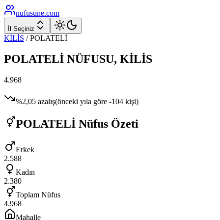
nufusune
.com
İl Seçiniz
KİLİS
/
POLATELİ
POLATELİ
NÜFUSU,
KİLİS
4.968
%
2,05
azalış
(önceki yıla göre
-104
kişi)
POLATELİ
Nüfus Özeti
Erkek
2.588
Kadın
2.380
Toplam Nüfus
4.968
Mahalle