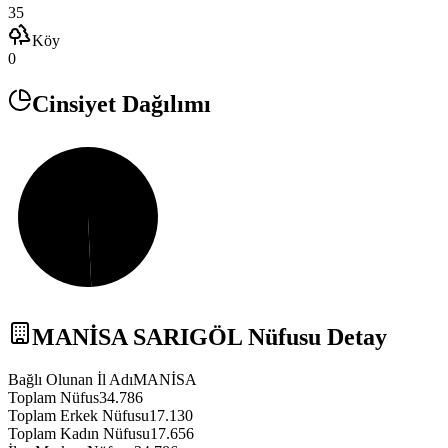
35
Köy
0
Cinsiyet Dağılımı
MANİSA
SARIGÖL
Nüfusu Detay
Bağlı Olunan İl Adı
MANİSA
Toplam Nüfus
34.786
Toplam Erkek Nüfusu
17.130
Toplam Kadın Nüfusu
17.656