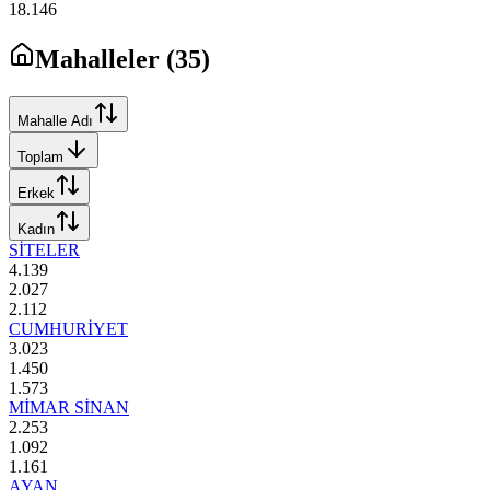
18.146
Mahalleler (
35
)
Mahalle Adı
Toplam
Erkek
Kadın
SİTELER
4.139
2.027
2.112
CUMHURİYET
3.023
1.450
1.573
MİMAR SİNAN
2.253
1.092
1.161
AYAN