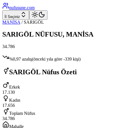
nufusune
.com
İl Seçiniz
MANİSA
/
SARIGÖL
SARIGÖL
NÜFUSU,
MANİSA
34.786
%
0,97
azalış
(önceki yıla göre
-339
kişi)
SARIGÖL
Nüfus Özeti
Erkek
17.130
Kadın
17.656
Toplam Nüfus
34.786
Mahalle