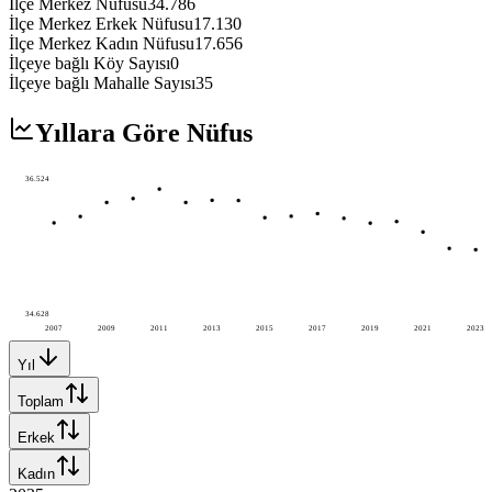
İlçe Merkez Nüfusu
34.786
İlçe Merkez Erkek Nüfusu
17.130
İlçe Merkez Kadın Nüfusu
17.656
İlçeye bağlı Köy Sayısı
0
İlçeye bağlı Mahalle Sayısı
35
Yıllara Göre Nüfus
36.524
34.628
2007
2009
2011
2013
2015
2017
2019
2021
2023
Yıl
Toplam
Erkek
Kadın