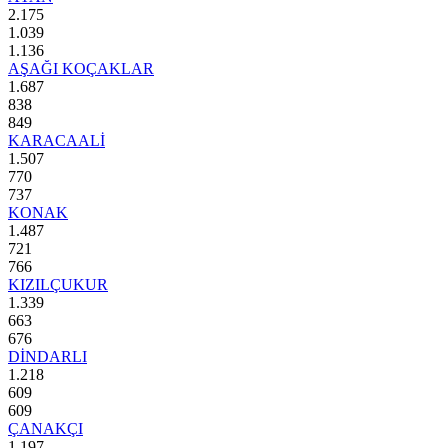
2.175
1.039
1.136
AŞAĞI KOÇAKLAR
1.687
838
849
KARACAALİ
1.507
770
737
KONAK
1.487
721
766
KIZILÇUKUR
1.339
663
676
DİNDARLI
1.218
609
609
ÇANAKÇI
1.197