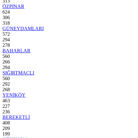
313
ÖZPINAR
624
306
318
GÜNEYDAMLARI
572
294
278
BAHARLAR
560
266
294
SIĞIRTMAÇLI
560
292
268
YENİKÖY
463
227
236
BEREKETLİ
408
209
199