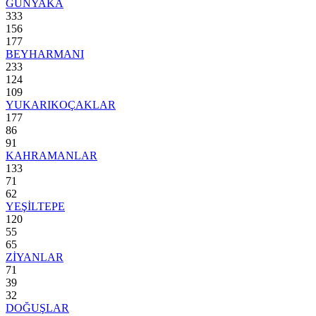
GÜNYAKA
333
156
177
BEYHARMANI
233
124
109
YUKARIKOÇAKLAR
177
86
91
KAHRAMANLAR
133
71
62
YEŞİLTEPE
120
55
65
ZİYANLAR
71
39
32
DOĞUŞLAR