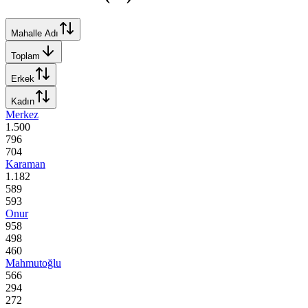
Mahalle Adı
Toplam
Erkek
Kadın
Merkez
1.500
796
704
Karaman
1.182
589
593
Onur
958
498
460
Mahmutoğlu
566
294
272