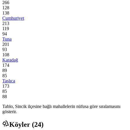
266
128
138
Cumhuriyet
213
119
94
Tuna
201
93
108
Karadağ
174
89
85
Taşlıca
173
85
88
Tablo,
Sincik
ilçesine bağlı mahallelerin nüfusa göre sıralamasını
gösterir.
Köyler (
24
)