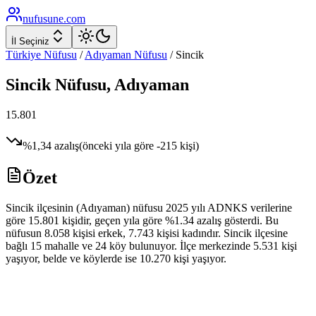
nufusune
.com
İl Seçiniz
Türkiye Nüfusu
/
Adıyaman
Nüfusu
/
Sincik
Sincik
Nüfusu,
Adıyaman
15.801
%
1,34
azalış
(önceki yıla göre
-215
kişi)
Özet
Sincik ilçesinin (Adıyaman) nüfusu 2025 yılı ADNKS verilerine
göre 15.801 kişidir, geçen yıla göre %1.34 azalış gösterdi. Bu
nüfusun 8.058 kişisi erkek, 7.743 kişisi kadındır. Sincik ilçesine
bağlı 15 mahalle ve 24 köy bulunuyor. İlçe merkezinde 5.531 kişi
yaşıyor, belde ve köylerde ise 10.270 kişi yaşıyor.