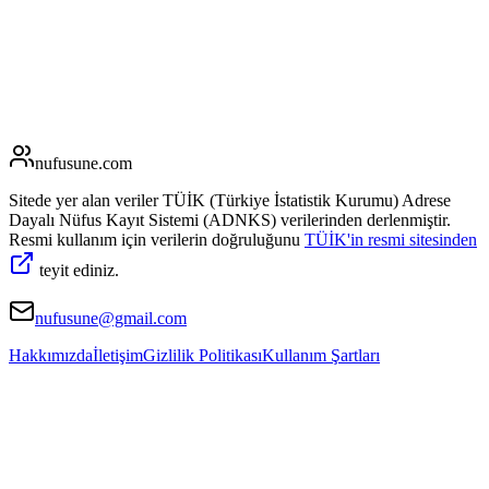
nufusune
.com
Sitede yer alan veriler TÜİK (Türkiye İstatistik Kurumu) Adrese
Dayalı Nüfus Kayıt Sistemi (ADNKS) verilerinden derlenmiştir.
Resmi kullanım için verilerin doğruluğunu
TÜİK'in resmi sitesinden
teyit ediniz.
nufusune@gmail.com
Hakkımızda
İletişim
Gizlilik Politikası
Kullanım Şartları