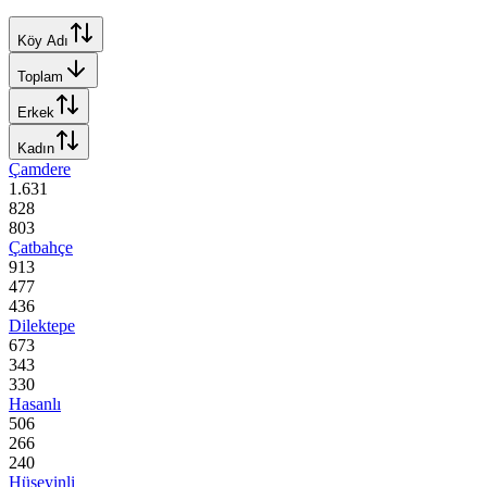
Köy Adı
Toplam
Erkek
Kadın
Çamdere
1.631
828
803
Çatbahçe
913
477
436
Dilektepe
673
343
330
Hasanlı
506
266
240
Hüseyinli