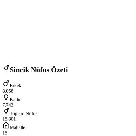
Sincik
Nüfus Özeti
Erkek
8.058
Kadın
7.743
Toplam Nüfus
15.801
Mahalle
15