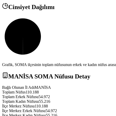
Cinsiyet Dağılımı
Grafik,
SOMA
ilçesinin toplam nüfusunun erkek ve kadın nüfus arasın
MANİSA
SOMA
Nüfusu Detay
Bağlı Olunan İl Adı
MANİSA
Toplam Nüfus
110.188
Toplam Erkek Nüfusu
54.972
Toplam Kadın Nüfusu
55.216
İlçe Merkez Nüfusu
110.188
İlçe Merkez Erkek Nüfusu
54.972
İlçe Merkez Kadın Nüfusu
55.216