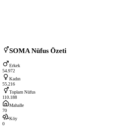
SOMA
Nüfus Özeti
Erkek
54.972
Kadın
55.216
Toplam Nüfus
110.188
Mahalle
70
Köy
0