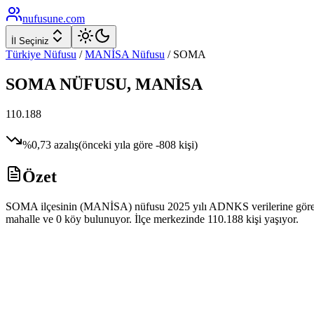
nufusune
.com
İl Seçiniz
Türkiye Nüfusu
/
MANİSA
Nüfusu
/
SOMA
SOMA
NÜFUSU,
MANİSA
110.188
%
0,73
azalış
(önceki yıla göre
-808
kişi)
Özet
SOMA ilçesinin (MANİSA) nüfusu 2025 yılı ADNKS verilerine göre 110.
mahalle ve 0 köy bulunuyor. İlçe merkezinde 110.188 kişi yaşıyor.