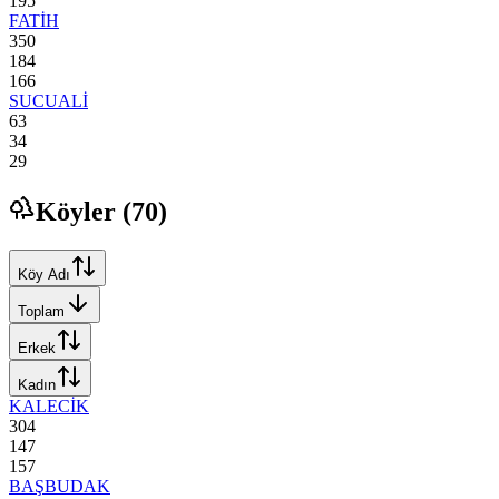
195
FATİH
350
184
166
SUCUALİ
63
34
29
Köyler (
70
)
Köy Adı
Toplam
Erkek
Kadın
KALECİK
304
147
157
BAŞBUDAK