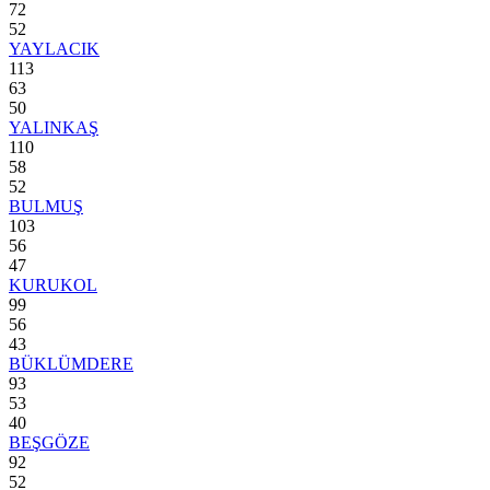
72
52
YAYLACIK
113
63
50
YALINKAŞ
110
58
52
BULMUŞ
103
56
47
KURUKOL
99
56
43
BÜKLÜMDERE
93
53
40
BEŞGÖZE
92
52