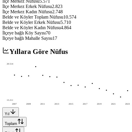
İlçe Merkez Nüfusu
5.571
İlçe Merkez Erkek Nüfusu
2.823
İlçe Merkez Kadın Nüfusu
2.748
Belde ve Köyler Toplam Nüfusu
10.574
Belde ve Köyler Erkek Nüfusu
5.710
Belde ve Köyler Kadın Nüfusu
4.864
İlçeye bağlı Köy Sayısı
70
İlçeye bağlı Mahalle Sayısı
17
Yıllara Göre Nüfus
20.514
15.211
2007
2009
2011
2013
2015
2017
2019
2021
2023
Yıl
Toplam