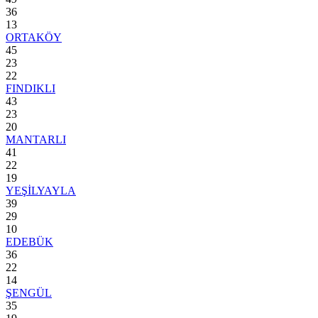
36
13
ORTAKÖY
45
23
22
FINDIKLI
43
23
20
MANTARLI
41
22
19
YEŞİLYAYLA
39
29
10
EDEBÜK
36
22
14
ŞENGÜL
35