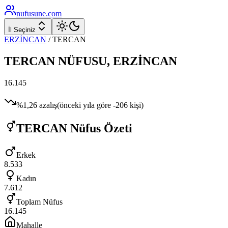
nufusune
.com
İl Seçiniz
ERZİNCAN
/
TERCAN
TERCAN
NÜFUSU,
ERZİNCAN
16.145
%
1,26
azalış
(önceki yıla göre
-206
kişi)
TERCAN
Nüfus Özeti
Erkek
8.533
Kadın
7.612
Toplam Nüfus
16.145
Mahalle