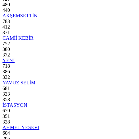
480
440
AKŞEMSETTİN
783
412
371
CAMİİ KEBİR
752
380
372
YENİ
718
386
332
YAVUZ SELİM
681
323
358
İSTASYON
679
351
328
AHMET YESEVİ
604
295