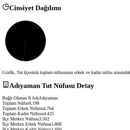
Cinsiyet Dağılımı
Grafik,
Tut
ilçesinin toplam nüfusunun erkek ve kadın nüfus arasındaki
Adıyaman
Tut
Nüfusu Detay
Bağlı Olunan İl Adı
Adıyaman
Toplam Nüfus
9.199
Toplam Erkek Nüfusu
4.764
Toplam Kadın Nüfusu
4.435
İlçe Merkez Nüfusu
3.502
İlçe Merkez Erkek Nüfusu
1.808
İlçe Merkez Kadın Nüfusu
1.694