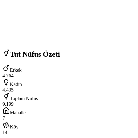
Tut
Nüfus Özeti
Erkek
4.764
Kadın
4.435
Toplam Nüfus
9.199
Mahalle
7
Köy
14