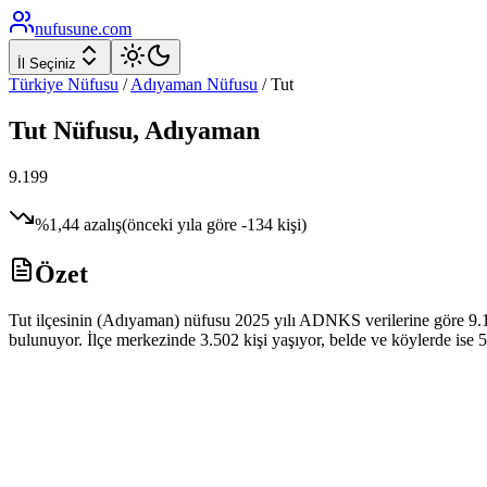
nufusune
.com
İl Seçiniz
Türkiye Nüfusu
/
Adıyaman
Nüfusu
/
Tut
Tut
Nüfusu,
Adıyaman
9.199
%
1,44
azalış
(önceki yıla göre
-134
kişi)
Özet
Tut ilçesinin (Adıyaman) nüfusu 2025 yılı ADNKS verilerine göre 9.199
bulunuyor. İlçe merkezinde 3.502 kişi yaşıyor, belde ve köylerde ise 5