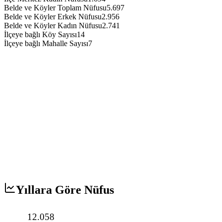
Belde ve Köyler Toplam Nüfusu
5.697
Belde ve Köyler Erkek Nüfusu
2.956
Belde ve Köyler Kadın Nüfusu
2.741
İlçeye bağlı Köy Sayısı
14
İlçeye bağlı Mahalle Sayısı
7
Yıllara Göre Nüfus
12.058