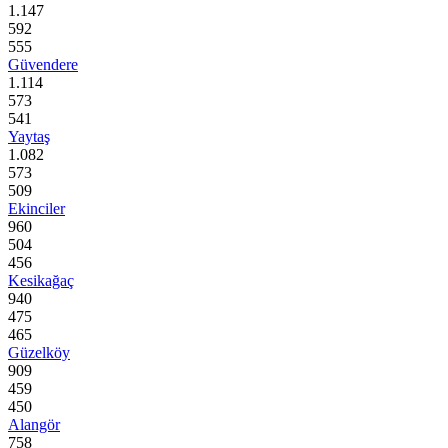
1.147
592
555
Güvendere
1.114
573
541
Yaytaş
1.082
573
509
Ekinciler
960
504
456
Kesikağaç
940
475
465
Güzelköy
909
459
450
Alangör
758