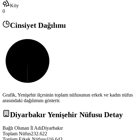
Köy
0
Cinsiyet Dağılımı
Grafik,
Yenişehir
ilçesinin toplam nüfusunun erkek ve kadın nüfus
arasındaki dağılımını gösterir.
Diyarbakır
Yenişehir
Nüfusu Detay
Bağlı Olunan İl Adı
Diyarbakır
Toplam Nüfus
232.622
Toplam Erkek Nüfusu
116.643