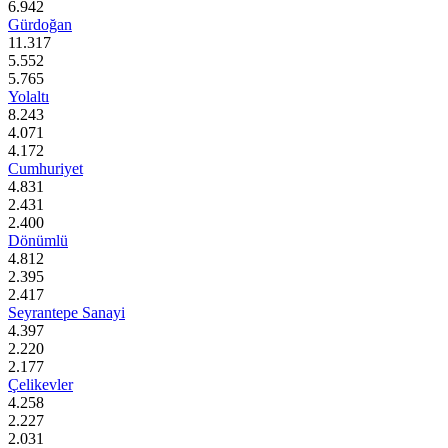
6.942
Gürdoğan
11.317
5.552
5.765
Yolaltı
8.243
4.071
4.172
Cumhuriyet
4.831
2.431
2.400
Dönümlü
4.812
2.395
2.417
Seyrantepe Sanayi
4.397
2.220
2.177
Çelikevler
4.258
2.227
2.031