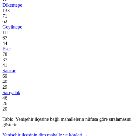
Dikentepe
133
71
62
Geyiktepe
111
67
44
Eser
78
37
41
Sancar
69
40
29
Sarıyatak
46
26
20
Tablo,
Yenişehir
ilçesine bağlı mahallelerin nüfusa göre sıralamasını
gösterir.
Yenişehir
ilçesinin tüm mahalle ve köyleri →