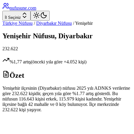
nufusune
.com
İl Seçiniz
Türkiye Nüfusu
/
Diyarbakır
Nüfusu
/
Yenişehir
Yenişehir
Nüfusu,
Diyarbakır
232.622
%
1,77
artış
(önceki yıla göre
+
4.052
kişi)
Özet
Yenişehir ilçesinin (Diyarbakır) nüfusu 2025 yılı ADNKS verilerine
göre 232.622 kişidir, geçen yıla göre %1.77 artış gösterdi. Bu
nüfusun 116.643 kişisi erkek, 115.979 kişisi kadındır. Yenişehir
ilçesine bağlı 42 mahalle ve 0 köy bulunuyor. İlçe merkezinde
232.622 kişi yaşıyor.