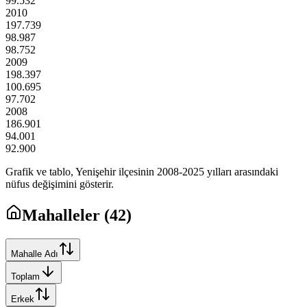
99.532
2010
197.739
98.987
98.752
2009
198.397
100.695
97.702
2008
186.901
94.001
92.900
Grafik ve tablo,
Yenişehir
ilçesinin
2008
-
2025
yılları arasındaki
nüfus değişimini gösterir.
Mahalleler (
42
)
Mahalle Adı
Toplam
Erkek