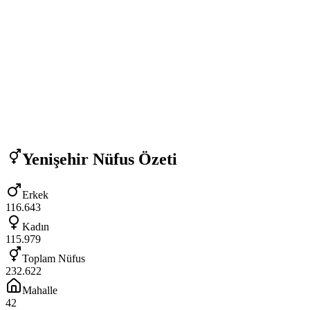
Yenişehir
Nüfus Özeti
Erkek
116.643
Kadın
115.979
Toplam Nüfus
232.622
Mahalle
42