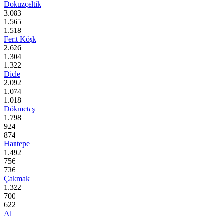
Dokuzçeltik
3.083
1.565
1.518
Ferit Köşk
2.626
1.304
1.322
Dicle
2.092
1.074
1.018
Dökmetaş
1.798
924
874
Hantepe
1.492
756
736
Çakmak
1.322
700
622
Al