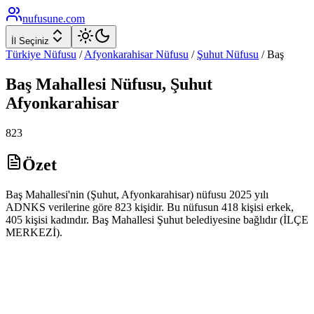
nufusune
.com
İl Seçiniz
Türkiye Nüfusu
/
Afyonkarahisar
Nüfusu
/
Şuhut
Nüfusu
/
Baş
Baş
Mahallesi Nüfusu,
Şuhut
Afyonkarahisar
823
Özet
Baş Mahallesi'nin (Şuhut, Afyonkarahisar) nüfusu 2025 yılı
ADNKS verilerine göre 823 kişidir. Bu nüfusun 418 kişisi erkek,
405 kişisi kadındır. Baş Mahallesi Şuhut belediyesine bağlıdır (İLÇE
MERKEZİ).