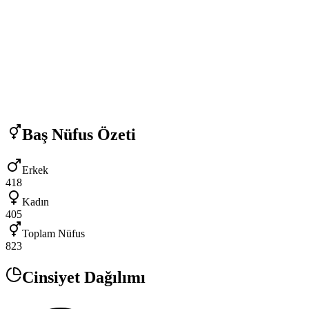
Baş
Nüfus Özeti
Erkek
418
Kadın
405
Toplam Nüfus
823
Cinsiyet Dağılımı