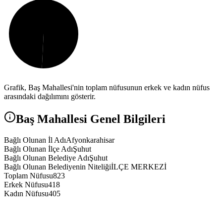
Grafik,
Baş
Mahallesi'nin toplam nüfusunun erkek ve kadın nüfus
arasındaki dağılımını gösterir.
Baş
Mahallesi Genel Bilgileri
Bağlı Olunan İl Adı
Afyonkarahisar
Bağlı Olunan İlçe Adı
Şuhut
Bağlı Olunan Belediye Adı
Şuhut
Bağlı Olunan Belediyenin Niteliği
İLÇE MERKEZİ
Toplam Nüfusu
823
Erkek Nüfusu
418
Kadın Nüfusu
405