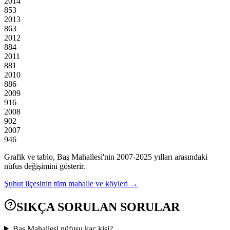
2014
853
2013
863
2012
884
2011
881
2010
886
2009
916
2008
902
2007
946
Grafik ve tablo,
Baş
Mahallesi'nin
2007
-
2025
yılları arasındaki
nüfus değişimini gösterir.
Şuhut
ilçesinin tüm mahalle ve köyleri →
SIKÇA SORULAN SORULAR
Baş Mahallesi nüfusu kaç kişi?