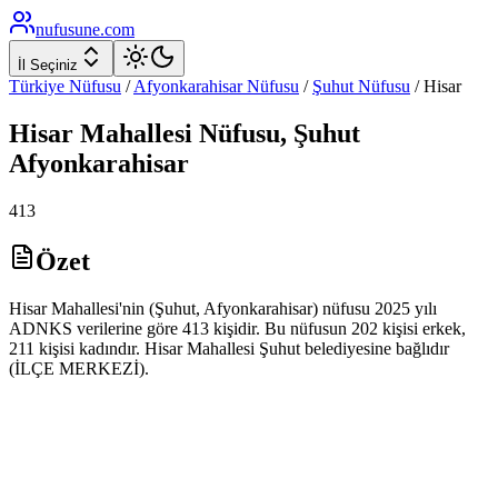
nufusune
.com
İl Seçiniz
Türkiye Nüfusu
/
Afyonkarahisar
Nüfusu
/
Şuhut
Nüfusu
/
Hisar
Hisar
Mahallesi Nüfusu,
Şuhut
Afyonkarahisar
413
Özet
Hisar Mahallesi'nin (Şuhut, Afyonkarahisar) nüfusu 2025 yılı
ADNKS verilerine göre 413 kişidir. Bu nüfusun 202 kişisi erkek,
211 kişisi kadındır. Hisar Mahallesi Şuhut belediyesine bağlıdır
(İLÇE MERKEZİ).