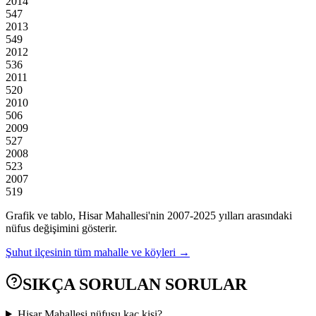
2014
547
2013
549
2012
536
2011
520
2010
506
2009
527
2008
523
2007
519
Grafik ve tablo,
Hisar
Mahallesi'nin
2007
-
2025
yılları arasındaki
nüfus değişimini gösterir.
Şuhut
ilçesinin tüm mahalle ve köyleri →
SIKÇA SORULAN SORULAR
Hisar Mahallesi nüfusu kaç kişi?