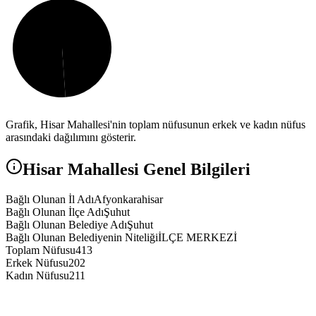
Grafik,
Hisar
Mahallesi'nin toplam nüfusunun erkek ve kadın nüfus
arasındaki dağılımını gösterir.
Hisar
Mahallesi Genel Bilgileri
Bağlı Olunan İl Adı
Afyonkarahisar
Bağlı Olunan İlçe Adı
Şuhut
Bağlı Olunan Belediye Adı
Şuhut
Bağlı Olunan Belediyenin Niteliği
İLÇE MERKEZİ
Toplam Nüfusu
413
Erkek Nüfusu
202
Kadın Nüfusu
211