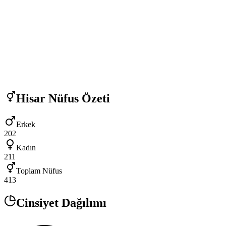
Hisar
Nüfus Özeti
Erkek
202
Kadın
211
Toplam Nüfus
413
Cinsiyet Dağılımı