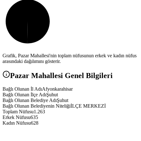
Grafik,
Pazar
Mahallesi'nin toplam nüfusunun erkek ve kadın nüfus
arasındaki dağılımını gösterir.
Pazar
Mahallesi Genel Bilgileri
Bağlı Olunan İl Adı
Afyonkarahisar
Bağlı Olunan İlçe Adı
Şuhut
Bağlı Olunan Belediye Adı
Şuhut
Bağlı Olunan Belediyenin Niteliği
İLÇE MERKEZİ
Toplam Nüfusu
1.263
Erkek Nüfusu
635
Kadın Nüfusu
628