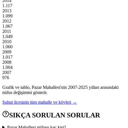
2014
1.117
2013
1.099
2012
1.067
2011
1.049
2010
1.060
2009
1.017
2008
1.004
2007
976
Grafik ve tablo,
Pazar
Mahallesi'nin
2007
-
2025
yılları arasındaki
nüfus değişimini gösterir.
Şuhut
ilçesinin tüm mahalle ve köyleri →
SIKÇA SORULAN SORULAR
Pazar Mahallesi nüfusu kaç kişi?