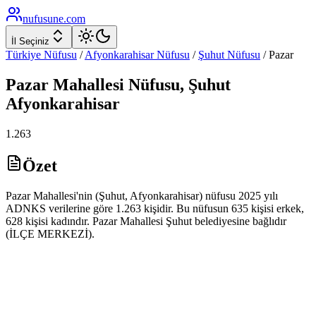
nufusune
.com
İl Seçiniz
Türkiye Nüfusu
/
Afyonkarahisar
Nüfusu
/
Şuhut
Nüfusu
/
Pazar
Pazar
Mahallesi Nüfusu,
Şuhut
Afyonkarahisar
1.263
Özet
Pazar Mahallesi'nin (Şuhut, Afyonkarahisar) nüfusu 2025 yılı
ADNKS verilerine göre 1.263 kişidir. Bu nüfusun 635 kişisi erkek,
628 kişisi kadındır. Pazar Mahallesi Şuhut belediyesine bağlıdır
(İLÇE MERKEZİ).