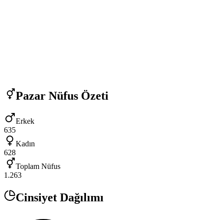
Pazar
Nüfus Özeti
Erkek
635
Kadın
628
Toplam Nüfus
1.263
Cinsiyet Dağılımı