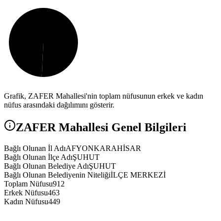
Grafik,
ZAFER
Mahallesi'nin toplam nüfusunun erkek ve kadın
nüfus arasındaki dağılımını gösterir.
ZAFER
Mahallesi Genel Bilgileri
Bağlı Olunan İl Adı
AFYONKARAHİSAR
Bağlı Olunan İlçe Adı
ŞUHUT
Bağlı Olunan Belediye Adı
ŞUHUT
Bağlı Olunan Belediyenin Niteliği
İLÇE MERKEZİ
Toplam Nüfusu
912
Erkek Nüfusu
463
Kadın Nüfusu
449