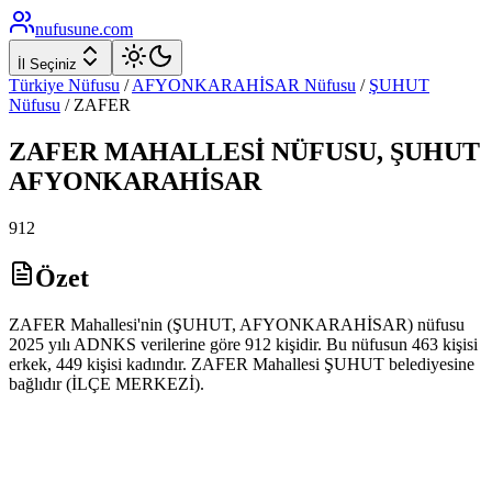
nufusune
.com
İl Seçiniz
Türkiye Nüfusu
/
AFYONKARAHİSAR
Nüfusu
/
ŞUHUT
Nüfusu
/
ZAFER
ZAFER
MAHALLESİ NÜFUSU,
ŞUHUT
AFYONKARAHİSAR
912
Özet
ZAFER Mahallesi'nin (ŞUHUT, AFYONKARAHİSAR) nüfusu
2025 yılı ADNKS verilerine göre 912 kişidir. Bu nüfusun 463 kişisi
erkek, 449 kişisi kadındır. ZAFER Mahallesi ŞUHUT belediyesine
bağlıdır (İLÇE MERKEZİ).