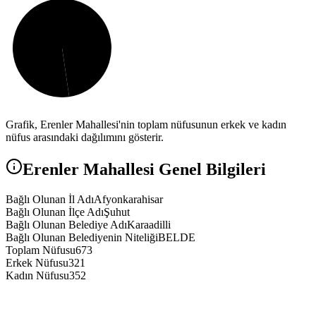
Grafik,
Erenler
Mahallesi'nin toplam nüfusunun erkek ve kadın
nüfus arasındaki dağılımını gösterir.
Erenler
Mahallesi Genel Bilgileri
Bağlı Olunan İl Adı
Afyonkarahisar
Bağlı Olunan İlçe Adı
Şuhut
Bağlı Olunan Belediye Adı
Karaadilli
Bağlı Olunan Belediyenin Niteliği
BELDE
Toplam Nüfusu
673
Erkek Nüfusu
321
Kadın Nüfusu
352