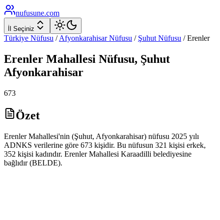
nufusune
.com
İl Seçiniz
Türkiye Nüfusu
/
Afyonkarahisar
Nüfusu
/
Şuhut
Nüfusu
/
Erenler
Erenler
Mahallesi Nüfusu,
Şuhut
Afyonkarahisar
673
Özet
Erenler Mahallesi'nin (Şuhut, Afyonkarahisar) nüfusu 2025 yılı
ADNKS verilerine göre 673 kişidir. Bu nüfusun 321 kişisi erkek,
352 kişisi kadındır. Erenler Mahallesi Karaadilli belediyesine
bağlıdır (BELDE).