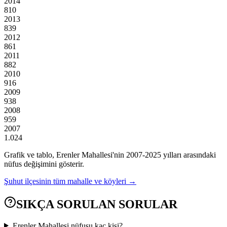
2014
810
2013
839
2012
861
2011
882
2010
916
2009
938
2008
959
2007
1.024
Grafik ve tablo,
Erenler
Mahallesi'nin
2007
-
2025
yılları arasındaki
nüfus değişimini gösterir.
Şuhut
ilçesinin tüm mahalle ve köyleri →
SIKÇA SORULAN SORULAR
Erenler Mahallesi nüfusu kaç kişi?