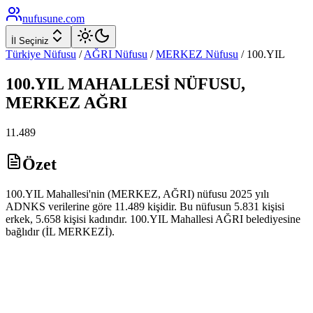
nufusune
.com
İl Seçiniz
Türkiye Nüfusu
/
AĞRI
Nüfusu
/
MERKEZ
Nüfusu
/
100.YIL
100.YIL
MAHALLESİ NÜFUSU,
MERKEZ
AĞRI
11.489
Özet
100.YIL Mahallesi'nin (MERKEZ, AĞRI) nüfusu 2025 yılı
ADNKS verilerine göre 11.489 kişidir. Bu nüfusun 5.831 kişisi
erkek, 5.658 kişisi kadındır. 100.YIL Mahallesi AĞRI belediyesine
bağlıdır (İL MERKEZİ).