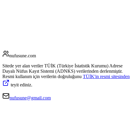
nufusune
.com
Sitede yer alan veriler TÜİK (Türkiye İstatistik Kurumu) Adrese
Dayalı Nüfus Kayıt Sistemi (ADNKS) verilerinden derlenmiştir.
Resmi kullanım için verilerin doğruluğunu
TÜİK'in resmi sitesinden
teyit ediniz.
nufusune@gmail.com