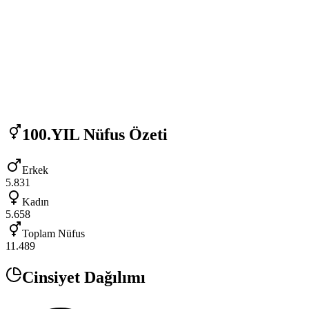
100.YIL
Nüfus Özeti
Erkek
5.831
Kadın
5.658
Toplam Nüfus
11.489
Cinsiyet Dağılımı