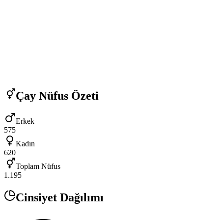
Çay
Nüfus Özeti
Erkek
575
Kadın
620
Toplam Nüfus
1.195
Cinsiyet Dağılımı