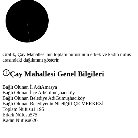
Grafik,
Çay
Mahallesi'nin toplam nüfusunun erkek ve kadın nüfus
arasındaki dağılımını gösterir.
Çay
Mahallesi Genel Bilgileri
Bağlı Olunan İl Adı
Amasya
Bağlı Olunan İlçe Adı
Gümüşhacıköy
Bağlı Olunan Belediye Adı
Gümüşhacıköy
Bağlı Olunan Belediyenin Niteliği
İLÇE MERKEZİ
Toplam Nüfusu
1.195
Erkek Nüfusu
575
Kadın Nüfusu
620