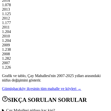
2014
1.078
2013
1.125
2012
1.177
2011
1.204
2010
1.204
2009
1.238
2008
1.282
2007
1.226
Grafik ve tablo,
Çay
Mahallesi'nin
2007
-
2025
yılları arasındaki
nüfus değişimini gösterir.
Gümüşhacıköy
ilçesinin tüm mahalle ve köyleri →
SIKÇA SORULAN SORULAR
Çay Mahallesi nüfusu kaç kişi?