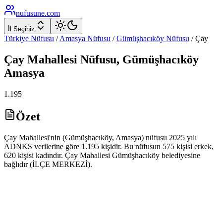
nufusune
.com
İl Seçiniz
Türkiye Nüfusu
/
Amasya
Nüfusu
/
Gümüşhacıköy
Nüfusu
/
Çay
Çay
Mahallesi Nüfusu,
Gümüşhacıköy
Amasya
1.195
Özet
Çay Mahallesi'nin (Gümüşhacıköy, Amasya) nüfusu 2025 yılı
ADNKS verilerine göre 1.195 kişidir. Bu nüfusun 575 kişisi erkek,
620 kişisi kadındır. Çay Mahallesi Gümüşhacıköy belediyesine
bağlıdır (İLÇE MERKEZİ).