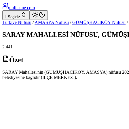
nufusune
.com
İl Seçiniz
Türkiye Nüfusu
/
AMASYA
Nüfusu
/
GÜMÜŞHACIKÖY
Nüfusu
/
SARAY
MAHALLESİ NÜFUSU,
GÜMÜŞ
2.441
Özet
SARAY Mahallesi'nin (GÜMÜŞHACIKÖY, AMASYA) nüfusu 2025 yılı 
belediyesine bağlıdır (İLÇE MERKEZİ).