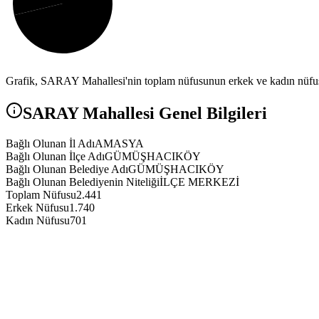
Grafik,
SARAY
Mahallesi'nin toplam nüfusunun erkek ve kadın nüfus 
SARAY
Mahallesi Genel Bilgileri
Bağlı Olunan İl Adı
AMASYA
Bağlı Olunan İlçe Adı
GÜMÜŞHACIKÖY
Bağlı Olunan Belediye Adı
GÜMÜŞHACIKÖY
Bağlı Olunan Belediyenin Niteliği
İLÇE MERKEZİ
Toplam Nüfusu
2.441
Erkek Nüfusu
1.740
Kadın Nüfusu
701