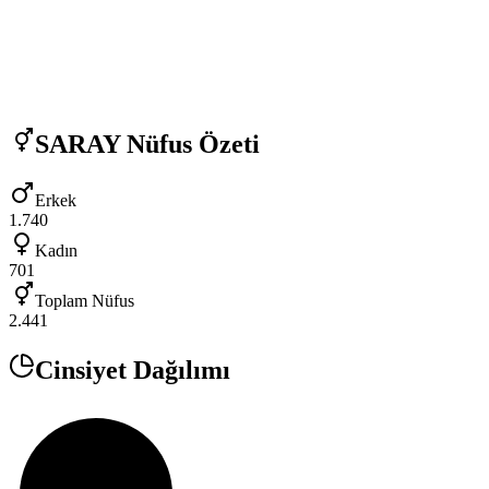
SARAY
Nüfus Özeti
Erkek
1.740
Kadın
701
Toplam Nüfus
2.441
Cinsiyet Dağılımı