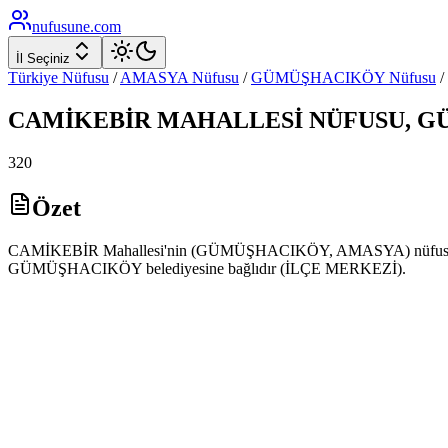
nufusune
.com
İl Seçiniz
Türkiye Nüfusu
/
AMASYA
Nüfusu
/
GÜMÜŞHACIKÖY
Nüfusu
/
CAMİKEBİR
MAHALLESİ NÜFUSU,
G
320
Özet
CAMİKEBİR Mahallesi'nin (GÜMÜŞHACIKÖY, AMASYA) nüfusu 2025 yı
GÜMÜŞHACIKÖY belediyesine bağlıdır (İLÇE MERKEZİ).