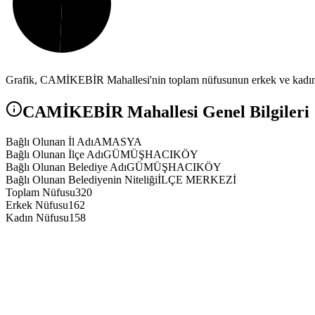
Grafik,
CAMİKEBİR
Mahallesi'nin toplam nüfusunun erkek ve kadın 
CAMİKEBİR
Mahallesi Genel Bilgileri
Bağlı Olunan İl Adı
AMASYA
Bağlı Olunan İlçe Adı
GÜMÜŞHACIKÖY
Bağlı Olunan Belediye Adı
GÜMÜŞHACIKÖY
Bağlı Olunan Belediyenin Niteliği
İLÇE MERKEZİ
Toplam Nüfusu
320
Erkek Nüfusu
162
Kadın Nüfusu
158