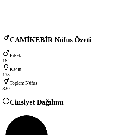
CAMİKEBİR
Nüfus Özeti
Erkek
162
Kadın
158
Toplam Nüfus
320
Cinsiyet Dağılımı