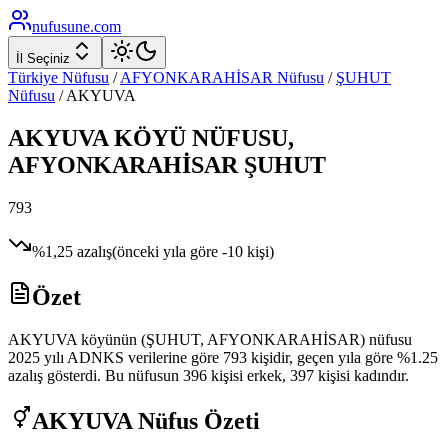
nufusune
.com
İl Seçiniz
Türkiye Nüfusu
/
AFYONKARAHİSAR
Nüfusu
/
ŞUHUT
Nüfusu
/
AKYUVA
AKYUVA
KÖYÜ NÜFUSU,
AFYONKARAHİSAR
ŞUHUT
793
%
1,25
azalış
(önceki yıla göre
-10
kişi)
Özet
AKYUVA köyünün (ŞUHUT, AFYONKARAHİSAR) nüfusu
2025 yılı ADNKS verilerine göre 793 kişidir, geçen yıla göre %1.25
azalış gösterdi. Bu nüfusun 396 kişisi erkek, 397 kişisi kadındır.
AKYUVA
Nüfus Özeti