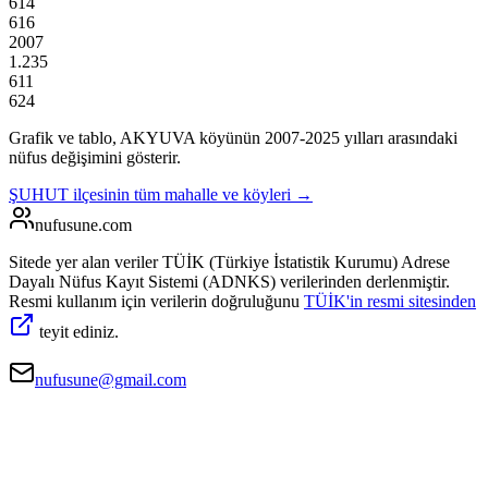
614
616
2007
1.235
611
624
Grafik ve tablo,
AKYUVA
köyünün
2007
-
2025
yılları arasındaki
nüfus değişimini gösterir.
ŞUHUT
ilçesinin tüm mahalle ve köyleri →
nufusune
.com
Sitede yer alan veriler TÜİK (Türkiye İstatistik Kurumu) Adrese
Dayalı Nüfus Kayıt Sistemi (ADNKS) verilerinden derlenmiştir.
Resmi kullanım için verilerin doğruluğunu
TÜİK'in resmi sitesinden
teyit ediniz.
nufusune@gmail.com