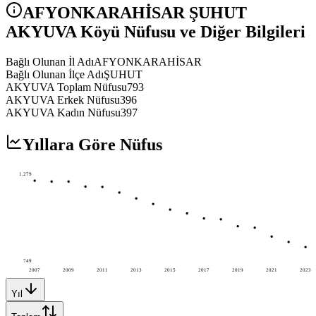
AFYONKARAHİSAR
ŞUHUT
AKYUVA
Köyü Nüfusu ve Diğer Bilgileri
Bağlı Olunan İl Adı
AFYONKARAHİSAR
Bağlı Olunan İlçe Adı
ŞUHUT
AKYUVA Toplam Nüfusu
793
AKYUVA Erkek Nüfusu
396
AKYUVA Kadın Nüfusu
397
Yıllara Göre Nüfus
1.279
749
2007
2009
2011
2013
2015
2017
2019
2021
2023
Yıl