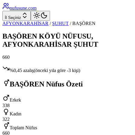
nufusune
.com
İl Seçiniz
AFYONKARAHİSAR
/
ŞUHUT
/
BAŞÖREN
BAŞÖREN
KÖYÜ NÜFUSU,
AFYONKARAHİSAR
ŞUHUT
660
%
0,45
azalış
(önceki yıla göre
-3
kişi)
BAŞÖREN
Nüfus Özeti
Erkek
338
Kadın
322
Toplam Nüfus
660