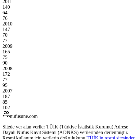
2011
140
64
76
2010
147
70
77
2009
165
75
90
2008
172
77
95
2007
187
85
102
nufusune
.com
Sitede yer alan veriler TÜİK (Türkiye İstatistik Kurumu) Adrese
Dayalı Nüfus Kayıt Sistemi (ADNKS) verilerinden derlenmiştir.
Resmi kullanım için verilerin doğruluğunu
TÜİK'in resmi sitesinden