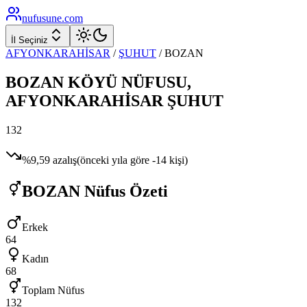
nufusune
.com
İl Seçiniz
AFYONKARAHİSAR
/
ŞUHUT
/
BOZAN
BOZAN
KÖYÜ NÜFUSU,
AFYONKARAHİSAR
ŞUHUT
132
%
9,59
azalış
(önceki yıla göre
-14
kişi)
BOZAN
Nüfus Özeti
Erkek
64
Kadın
68
Toplam Nüfus
132