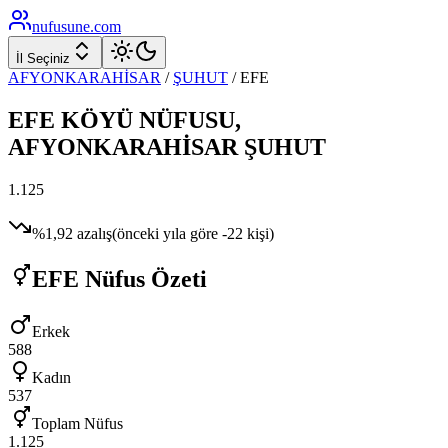
nufusune
.com
İl Seçiniz
AFYONKARAHİSAR
/
ŞUHUT
/
EFE
EFE
KÖYÜ NÜFUSU,
AFYONKARAHİSAR
ŞUHUT
1.125
%
1,92
azalış
(önceki yıla göre
-22
kişi)
EFE
Nüfus Özeti
Erkek
588
Kadın
537
Toplam Nüfus
1.125