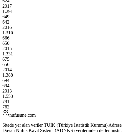
624
2017
1.291
649
642
2016
1.316
666
650
2015
1.331
675
656
2014
1.388
694
694
2013
1.553
791
762
nufusune
.com
Sitede yer alan veriler TÜİK (Türkiye İstatistik Kurumu) Adrese
Dayalı Nüfus Kayıt Sistemi (ADNKS) verilerinden derlenmiştir.