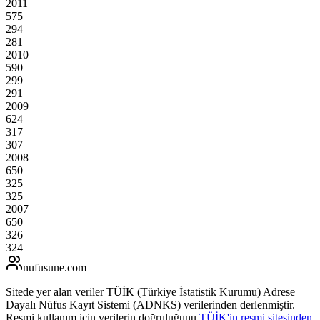
2011
575
294
281
2010
590
299
291
2009
624
317
307
2008
650
325
325
2007
650
326
324
nufusune
.com
Sitede yer alan veriler TÜİK (Türkiye İstatistik Kurumu) Adrese
Dayalı Nüfus Kayıt Sistemi (ADNKS) verilerinden derlenmiştir.
Resmi kullanım için verilerin doğruluğunu
TÜİK'in resmi sitesinden