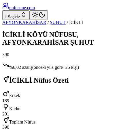
nufusune
.com
İl Seçiniz
AFYONKARAHİSAR
/
ŞUHUT
/
İCİKLİ
İCİKLİ
KÖYÜ NÜFUSU,
AFYONKARAHİSAR
ŞUHUT
390
%
6,02
azalış
(önceki yıla göre
-25
kişi)
İCİKLİ
Nüfus Özeti
Erkek
189
Kadın
201
Toplam Nüfus
390