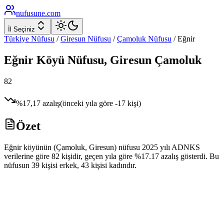
nufusune
.com
İl Seçiniz
Türkiye Nüfusu
/
Giresun
Nüfusu
/
Çamoluk
Nüfusu
/
Eğnir
Eğnir
Köyü Nüfusu,
Giresun
Çamoluk
82
%
17,17
azalış
(önceki yıla göre
-17
kişi)
Özet
Eğnir köyünün (Çamoluk, Giresun) nüfusu 2025 yılı ADNKS
verilerine göre 82 kişidir, geçen yıla göre %17.17 azalış gösterdi. Bu
nüfusun 39 kişisi erkek, 43 kişisi kadındır.