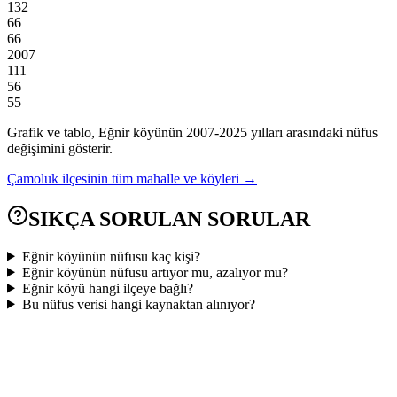
132
66
66
2007
111
56
55
Grafik ve tablo,
Eğnir
köyünün
2007
-
2025
yılları arasındaki nüfus
değişimini gösterir.
Çamoluk
ilçesinin tüm mahalle ve köyleri →
SIKÇA SORULAN SORULAR
Eğnir köyünün nüfusu kaç kişi?
Eğnir köyünün nüfusu artıyor mu, azalıyor mu?
Eğnir köyü hangi ilçeye bağlı?
Bu nüfus verisi hangi kaynaktan alınıyor?