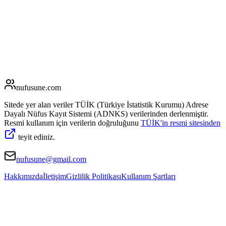
nufusune
.com
Sitede yer alan veriler TÜİK (Türkiye İstatistik Kurumu) Adrese
Dayalı Nüfus Kayıt Sistemi (ADNKS) verilerinden derlenmiştir.
Resmi kullanım için verilerin doğruluğunu
TÜİK'in resmi sitesinden
teyit ediniz.
nufusune@gmail.com
Hakkımızda
İletişim
Gizlilik Politikası
Kullanım Şartları