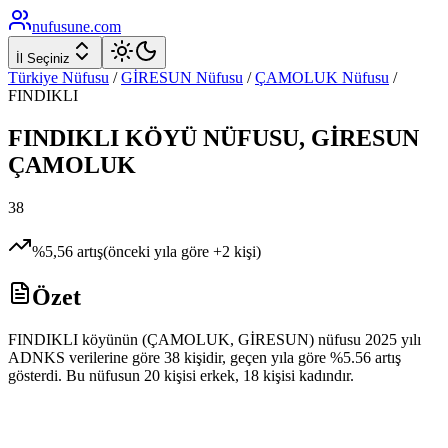
nufusune
.com
İl Seçiniz
Türkiye Nüfusu
/
GİRESUN
Nüfusu
/
ÇAMOLUK
Nüfusu
/
FINDIKLI
FINDIKLI
KÖYÜ NÜFUSU,
GİRESUN
ÇAMOLUK
38
%
5,56
artış
(önceki yıla göre
+
2
kişi)
Özet
FINDIKLI köyünün (ÇAMOLUK, GİRESUN) nüfusu 2025 yılı
ADNKS verilerine göre 38 kişidir, geçen yıla göre %5.56 artış
gösterdi. Bu nüfusun 20 kişisi erkek, 18 kişisi kadındır.