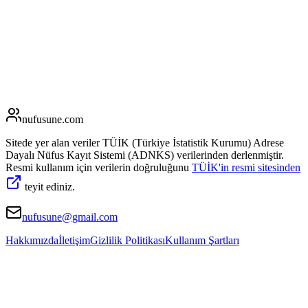
nufusune
.com
Sitede yer alan veriler TÜİK (Türkiye İstatistik Kurumu) Adrese
Dayalı Nüfus Kayıt Sistemi (ADNKS) verilerinden derlenmiştir.
Resmi kullanım için verilerin doğruluğunu
TÜİK'in resmi sitesinden
teyit ediniz.
nufusune@gmail.com
Hakkımızda
İletişim
Gizlilik Politikası
Kullanım Şartları