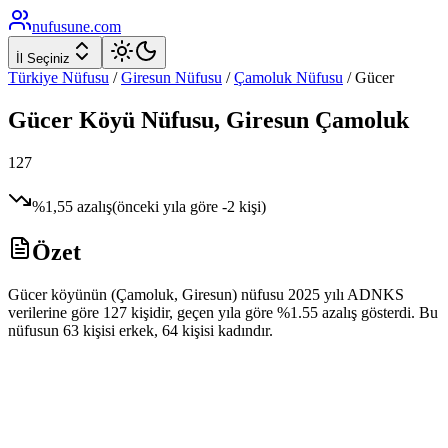
nufusune
.com
İl Seçiniz
Türkiye Nüfusu
/
Giresun
Nüfusu
/
Çamoluk
Nüfusu
/
Gücer
Gücer
Köyü Nüfusu,
Giresun
Çamoluk
127
%
1,55
azalış
(önceki yıla göre
-2
kişi)
Özet
Gücer köyünün (Çamoluk, Giresun) nüfusu 2025 yılı ADNKS
verilerine göre 127 kişidir, geçen yıla göre %1.55 azalış gösterdi. Bu
nüfusun 63 kişisi erkek, 64 kişisi kadındır.