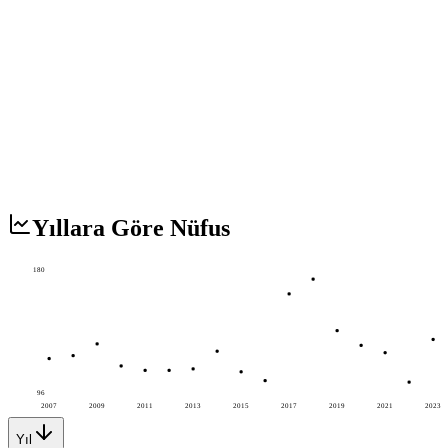
Yıllara Göre Nüfus
180
96
2007
2009
2011
2013
2015
2017
2019
2021
2023
Yıl