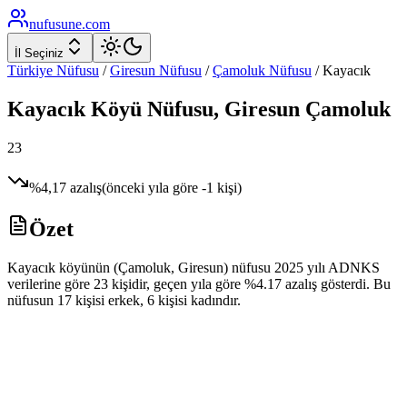
nufusune
.com
İl Seçiniz
Türkiye Nüfusu
/
Giresun
Nüfusu
/
Çamoluk
Nüfusu
/
Kayacık
Kayacık
Köyü Nüfusu,
Giresun
Çamoluk
23
%
4,17
azalış
(önceki yıla göre
-1
kişi)
Özet
Kayacık köyünün (Çamoluk, Giresun) nüfusu 2025 yılı ADNKS
verilerine göre 23 kişidir, geçen yıla göre %4.17 azalış gösterdi. Bu
nüfusun 17 kişisi erkek, 6 kişisi kadındır.