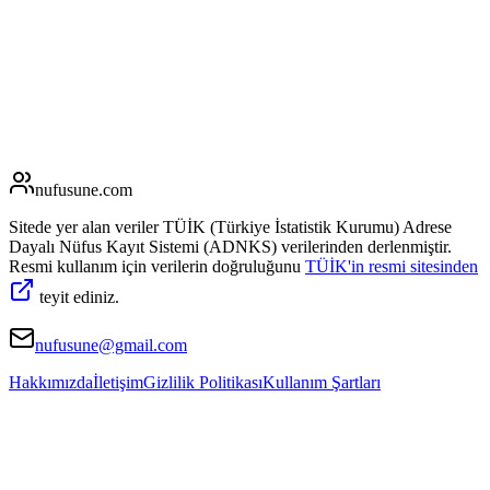
nufusune
.com
Sitede yer alan veriler TÜİK (Türkiye İstatistik Kurumu) Adrese
Dayalı Nüfus Kayıt Sistemi (ADNKS) verilerinden derlenmiştir.
Resmi kullanım için verilerin doğruluğunu
TÜİK'in resmi sitesinden
teyit ediniz.
nufusune@gmail.com
Hakkımızda
İletişim
Gizlilik Politikası
Kullanım Şartları