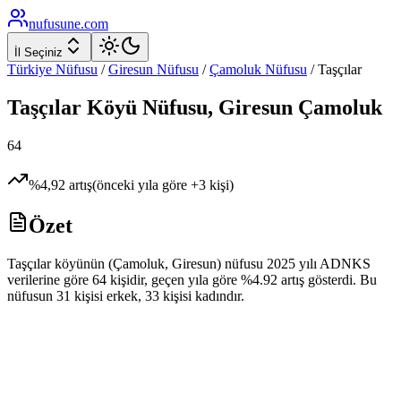
nufusune
.com
İl Seçiniz
Türkiye Nüfusu
/
Giresun
Nüfusu
/
Çamoluk
Nüfusu
/
Taşçılar
Taşçılar
Köyü Nüfusu,
Giresun
Çamoluk
64
%
4,92
artış
(önceki yıla göre
+
3
kişi)
Özet
Taşçılar köyünün (Çamoluk, Giresun) nüfusu 2025 yılı ADNKS
verilerine göre 64 kişidir, geçen yıla göre %4.92 artış gösterdi. Bu
nüfusun 31 kişisi erkek, 33 kişisi kadındır.