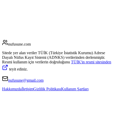
nufusune
.com
Sitede yer alan veriler TÜİK (Türkiye İstatistik Kurumu) Adrese
Dayalı Nüfus Kayıt Sistemi (ADNKS) verilerinden derlenmiştir.
Resmi kullanım için verilerin doğruluğunu
TÜİK'in resmi sitesinden
teyit ediniz.
nufusune@gmail.com
Hakkımızda
İletişim
Gizlilik Politikası
Kullanım Şartları