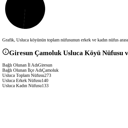
Grafik,
Usluca
köyünün toplam nüfusunun erkek ve kadın nüfus arasınd
Giresun
Çamoluk
Usluca
Köyü Nüfusu ve
Bağlı Olunan İl Adı
Giresun
Bağlı Olunan İlçe Adı
Çamoluk
Usluca Toplam Nüfusu
273
Usluca Erkek Nüfusu
140
Usluca Kadın Nüfusu
133