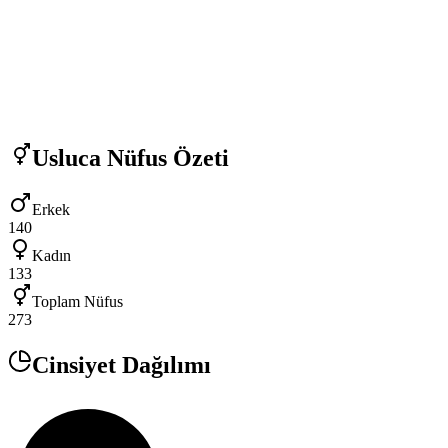
Usluca
Nüfus Özeti
Erkek
140
Kadın
133
Toplam Nüfus
273
Cinsiyet Dağılımı