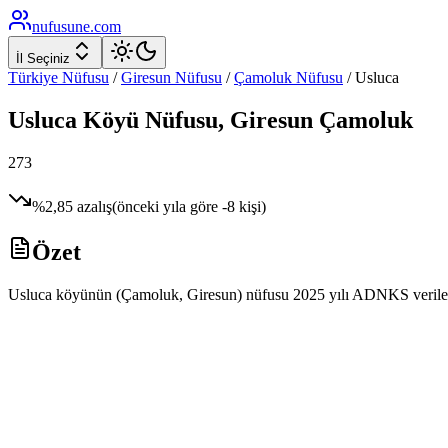
nufusune
.com
İl Seçiniz
Türkiye Nüfusu
/
Giresun
Nüfusu
/
Çamoluk
Nüfusu
/
Usluca
Usluca
Köyü Nüfusu,
Giresun
Çamoluk
273
%
2,85
azalış
(önceki yıla göre
-8
kişi)
Özet
Usluca köyünün (Çamoluk, Giresun) nüfusu 2025 yılı ADNKS verilerine 