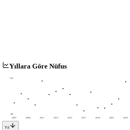
Yıllara Göre Nüfus
178
88
2007
2009
2011
2013
2015
2017
2019
2021
2023
Yıl