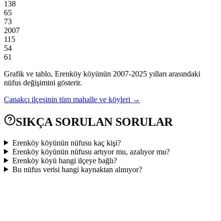
138
65
73
2007
115
54
61
Grafik ve tablo,
Erenköy
köyünün
2007
-
2025
yılları arasındaki
nüfus değişimini gösterir.
Çanakçı
ilçesinin tüm mahalle ve köyleri →
SIKÇA SORULAN SORULAR
Erenköy köyünün nüfusu kaç kişi?
Erenköy köyünün nüfusu artıyor mu, azalıyor mu?
Erenköy köyü hangi ilçeye bağlı?
Bu nüfus verisi hangi kaynaktan alınıyor?