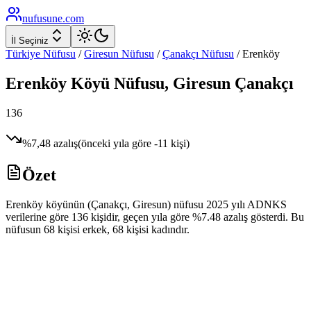
nufusune
.com
İl Seçiniz
Türkiye Nüfusu
/
Giresun
Nüfusu
/
Çanakçı
Nüfusu
/
Erenköy
Erenköy
Köyü Nüfusu,
Giresun
Çanakçı
136
%
7,48
azalış
(önceki yıla göre
-11
kişi)
Özet
Erenköy köyünün (Çanakçı, Giresun) nüfusu 2025 yılı ADNKS
verilerine göre 136 kişidir, geçen yıla göre %7.48 azalış gösterdi. Bu
nüfusun 68 kişisi erkek, 68 kişisi kadındır.