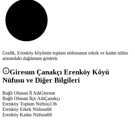
Grafik,
Erenköy
köyünün toplam nüfusunun erkek ve kadın nüfus
arasındaki dağılımını gösterir.
Giresun
Çanakçı
Erenköy
Köyü
Nüfusu ve Diğer Bilgileri
Bağlı Olunan İl Adı
Giresun
Bağlı Olunan İlçe Adı
Çanakçı
Erenköy Toplam Nüfusu
136
Erenköy Erkek Nüfusu
68
Erenköy Kadın Nüfusu
68