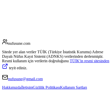
nufusune
.com
Sitede yer alan veriler TÜİK (Türkiye İstatistik Kurumu) Adrese
Dayalı Nüfus Kayıt Sistemi (ADNKS) verilerinden derlenmiştir.
Resmi kullanım için verilerin doğruluğunu
TÜİK'in resmi sitesinden
teyit ediniz.
nufusune@gmail.com
Hakkımızda
İletişim
Gizlilik Politikası
Kullanım Şartları