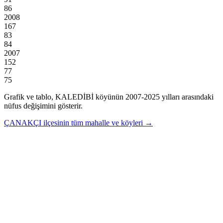
86
2008
167
83
84
2007
152
77
75
Grafik ve tablo,
KALEDİBİ
köyünün
2007
-
2025
yılları arasındaki
nüfus değişimini gösterir.
ÇANAKÇI
ilçesinin tüm mahalle ve köyleri →