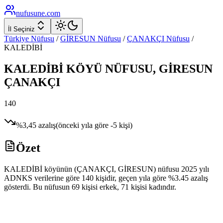
nufusune
.com
İl Seçiniz
Türkiye Nüfusu
/
GİRESUN
Nüfusu
/
ÇANAKÇI
Nüfusu
/
KALEDİBİ
KALEDİBİ
KÖYÜ NÜFUSU,
GİRESUN
ÇANAKÇI
140
%
3,45
azalış
(önceki yıla göre
-5
kişi)
Özet
KALEDİBİ köyünün (ÇANAKÇI, GİRESUN) nüfusu 2025 yılı
ADNKS verilerine göre 140 kişidir, geçen yıla göre %3.45 azalış
gösterdi. Bu nüfusun 69 kişisi erkek, 71 kişisi kadındır.