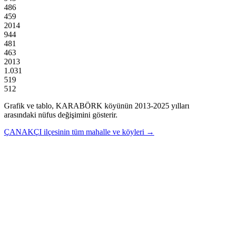
486
459
2014
944
481
463
2013
1.031
519
512
Grafik ve tablo,
KARABÖRK
köyünün
2013
-
2025
yılları
arasındaki nüfus değişimini gösterir.
ÇANAKÇI
ilçesinin tüm mahalle ve köyleri →