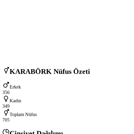
KARABÖRK
Nüfus Özeti
Erkek
356
Kadın
349
Toplam Nüfus
705
Cinsiyet Dağılımı