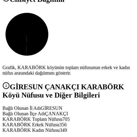
Grafik,
KARABÖRK
köyünün toplam nüfusunun erkek ve kadın
nüfus arasındaki dağılımını gösterir.
GİRESUN
ÇANAKÇI
KARABÖRK
Köyü Nüfusu ve Diğer Bilgileri
Bağlı Olunan İl Adı
GİRESUN
Bağlı Olunan İlçe Adı
ÇANAKÇI
KARABÖRK Toplam Nüfusu
705
KARABÖRK Erkek Nüfusu
356
KARABÖRK Kadın Nüfusu
349