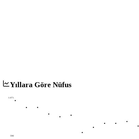
Yıllara Göre Nüfus
1.071
590