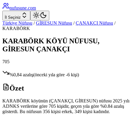
nufusune
.com
İl Seçiniz
Türkiye Nüfusu
/
GİRESUN
Nüfusu
/
ÇANAKÇI
Nüfusu
/
KARABÖRK
KARABÖRK
KÖYÜ NÜFUSU,
GİRESUN
ÇANAKÇI
705
%
0,84
azalış
(önceki yıla göre
-6
kişi)
Özet
KARABÖRK köyünün (ÇANAKÇI, GİRESUN) nüfusu 2025 yılı
ADNKS verilerine göre 705 kişidir, geçen yıla göre %0.84 azalış
gösterdi. Bu nüfusun 356 kişisi erkek, 349 kişisi kadındır.