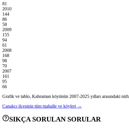
81
2010
144
86
58
2009
155
94
61
2008
168
98
70
2007
161
95
66
Grafik ve tablo,
Kahraman
köyünün
2007
-
2025
yılları arasındaki nüfu
Çanakçı
ilçesinin tüm mahalle ve köyleri →
SIKÇA SORULAN SORULAR