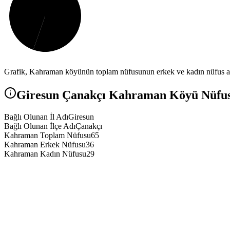
Grafik,
Kahraman
köyünün toplam nüfusunun erkek ve kadın nüfus ara
Giresun
Çanakçı
Kahraman
Köyü Nüfusu
Bağlı Olunan İl Adı
Giresun
Bağlı Olunan İlçe Adı
Çanakçı
Kahraman Toplam Nüfusu
65
Kahraman Erkek Nüfusu
36
Kahraman Kadın Nüfusu
29