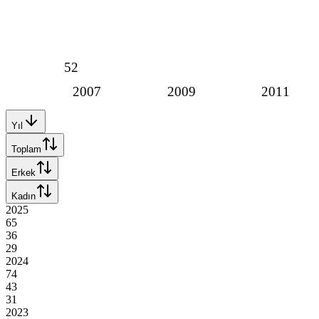
52
2007
2009
2011
Yıl
Toplam
Erkek
Kadın
2025
65
36
29
2024
74
43
31
2023