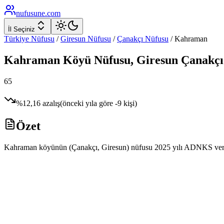
nufusune
.com
İl Seçiniz
Türkiye Nüfusu
/
Giresun
Nüfusu
/
Çanakçı
Nüfusu
/
Kahraman
Kahraman
Köyü Nüfusu,
Giresun
Çanakçı
65
%
12,16
azalış
(önceki yıla göre
-9
kişi)
Özet
Kahraman köyünün (Çanakçı, Giresun) nüfusu 2025 yılı ADNKS verilerin