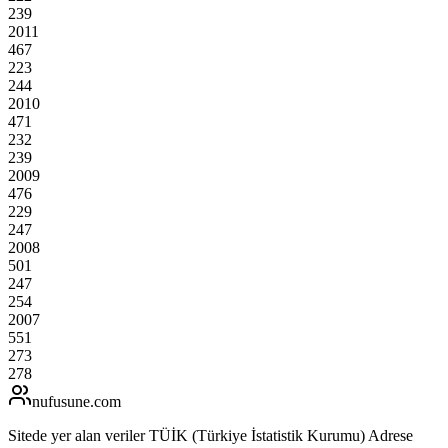
239
2011
467
223
244
2010
471
232
239
2009
476
229
247
2008
501
247
254
2007
551
273
278
nufusune
.com
Sitede yer alan veriler TÜİK (Türkiye İstatistik Kurumu) Adrese