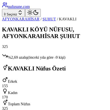
nufusune
.com
İl Seçiniz
AFYONKARAHİSAR
/
ŞUHUT
/
KAVAKLI
KAVAKLI
KÖYÜ NÜFUSU,
AFYONKARAHİSAR
ŞUHUT
325
%
2,69
azalış
(önceki yıla göre
-9
kişi)
KAVAKLI
Nüfus Özeti
Erkek
155
Kadın
170
Toplam Nüfus
325