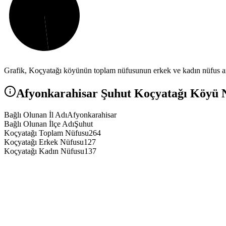
Grafik,
Koçyatağı
köyünün toplam nüfusunun erkek ve kadın nüfus ara
Afyonkarahisar
Şuhut
Koçyatağı
Köyü Nü
Bağlı Olunan İl Adı
Afyonkarahisar
Bağlı Olunan İlçe Adı
Şuhut
Koçyatağı Toplam Nüfusu
264
Koçyatağı Erkek Nüfusu
127
Koçyatağı Kadın Nüfusu
137