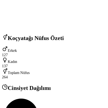
Koçyatağı
Nüfus Özeti
Erkek
127
Kadın
137
Toplam Nüfus
264
Cinsiyet Dağılımı