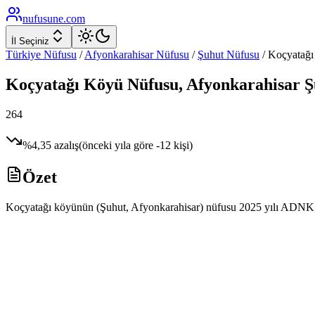
nufusune
.com
İl Seçiniz
Türkiye Nüfusu
/
Afyonkarahisar
Nüfusu
/
Şuhut
Nüfusu
/
Koçyatağı
Koçyatağı
Köyü Nüfusu,
Afyonkarahisar
Ş
264
%
4,35
azalış
(önceki yıla göre
-12
kişi)
Özet
Koçyatağı köyünün (Şuhut, Afyonkarahisar) nüfusu 2025 yılı ADNKS ver