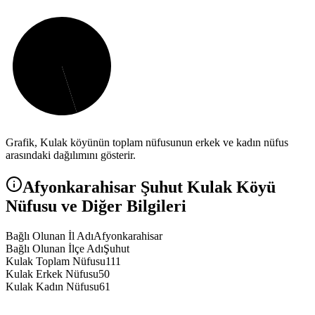
Grafik,
Kulak
köyünün toplam nüfusunun erkek ve kadın nüfus
arasındaki dağılımını gösterir.
Afyonkarahisar
Şuhut
Kulak
Köyü
Nüfusu ve Diğer Bilgileri
Bağlı Olunan İl Adı
Afyonkarahisar
Bağlı Olunan İlçe Adı
Şuhut
Kulak Toplam Nüfusu
111
Kulak Erkek Nüfusu
50
Kulak Kadın Nüfusu
61