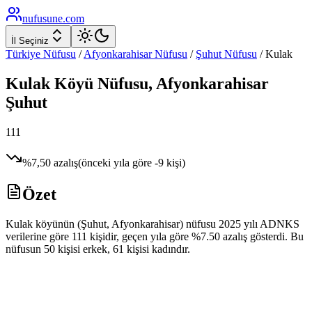
nufusune
.com
İl Seçiniz
Türkiye Nüfusu
/
Afyonkarahisar
Nüfusu
/
Şuhut
Nüfusu
/
Kulak
Kulak
Köyü Nüfusu,
Afyonkarahisar
Şuhut
111
%
7,50
azalış
(önceki yıla göre
-9
kişi)
Özet
Kulak köyünün (Şuhut, Afyonkarahisar) nüfusu 2025 yılı ADNKS
verilerine göre 111 kişidir, geçen yıla göre %7.50 azalış gösterdi. Bu
nüfusun 50 kişisi erkek, 61 kişisi kadındır.