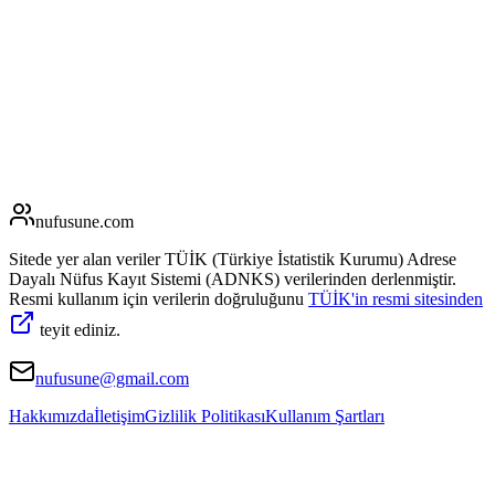
nufusune
.com
Sitede yer alan veriler TÜİK (Türkiye İstatistik Kurumu) Adrese
Dayalı Nüfus Kayıt Sistemi (ADNKS) verilerinden derlenmiştir.
Resmi kullanım için verilerin doğruluğunu
TÜİK'in resmi sitesinden
teyit ediniz.
nufusune@gmail.com
Hakkımızda
İletişim
Gizlilik Politikası
Kullanım Şartları