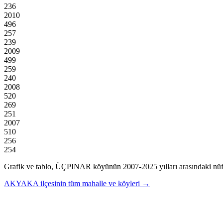
236
2010
496
257
239
2009
499
259
240
2008
520
269
251
2007
510
256
254
Grafik ve tablo,
ÜÇPINAR
köyünün
2007
-
2025
yılları arasındaki nüf
AKYAKA
ilçesinin tüm mahalle ve köyleri →