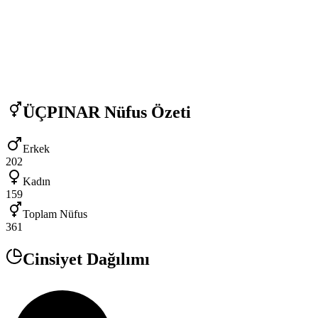
ÜÇPINAR
Nüfus Özeti
Erkek
202
Kadın
159
Toplam Nüfus
361
Cinsiyet Dağılımı