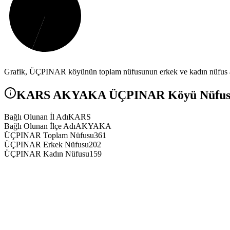
Grafik,
ÜÇPINAR
köyünün toplam nüfusunun erkek ve kadın nüfus ar
KARS
AKYAKA
ÜÇPINAR
Köyü Nüfusu
Bağlı Olunan İl Adı
KARS
Bağlı Olunan İlçe Adı
AKYAKA
ÜÇPINAR Toplam Nüfusu
361
ÜÇPINAR Erkek Nüfusu
202
ÜÇPINAR Kadın Nüfusu
159