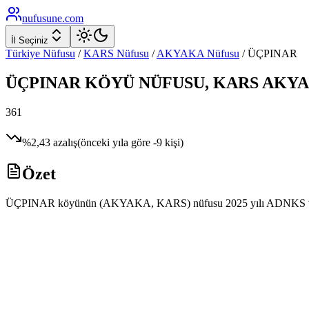
nufusune
.com
İl Seçiniz
Türkiye Nüfusu
/
KARS
Nüfusu
/
AKYAKA
Nüfusu
/
ÜÇPINAR
ÜÇPINAR
KÖYÜ NÜFUSU,
KARS
AKY
361
%
2,43
azalış
(önceki yıla göre
-9
kişi)
Özet
ÜÇPINAR köyünün (AKYAKA, KARS) nüfusu 2025 yılı ADNKS verilerine 