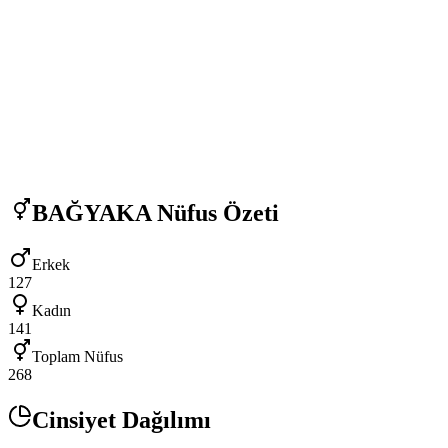
BAĞYAKA
Nüfus Özeti
Erkek
127
Kadın
141
Toplam Nüfus
268
Cinsiyet Dağılımı