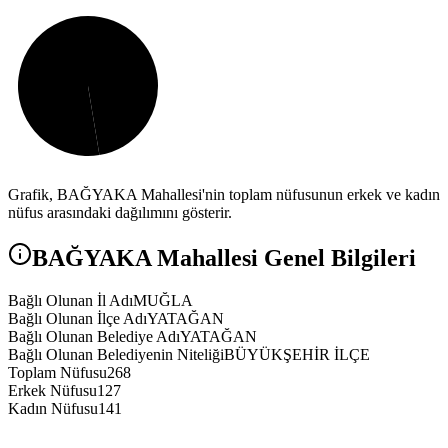
Grafik,
BAĞYAKA
Mahallesi'nin toplam nüfusunun erkek ve kadın
nüfus arasındaki dağılımını gösterir.
BAĞYAKA
Mahallesi Genel Bilgileri
Bağlı Olunan İl Adı
MUĞLA
Bağlı Olunan İlçe Adı
YATAĞAN
Bağlı Olunan Belediye Adı
YATAĞAN
Bağlı Olunan Belediyenin Niteliği
BÜYÜKŞEHİR İLÇE
Toplam Nüfusu
268
Erkek Nüfusu
127
Kadın Nüfusu
141