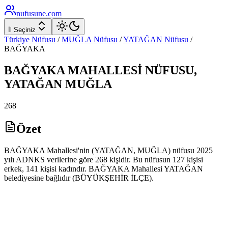
nufusune
.com
İl Seçiniz
Türkiye Nüfusu
/
MUĞLA
Nüfusu
/
YATAĞAN
Nüfusu
/
BAĞYAKA
BAĞYAKA
MAHALLESİ NÜFUSU,
YATAĞAN
MUĞLA
268
Özet
BAĞYAKA Mahallesi'nin (YATAĞAN, MUĞLA) nüfusu 2025
yılı ADNKS verilerine göre 268 kişidir. Bu nüfusun 127 kişisi
erkek, 141 kişisi kadındır. BAĞYAKA Mahallesi YATAĞAN
belediyesine bağlıdır (BÜYÜKŞEHİR İLÇE).