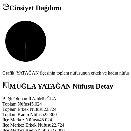
Cinsiyet Dağılımı
Grafik,
YATAĞAN
ilçesinin toplam nüfusunun erkek ve kadın nüfus a
MUĞLA
YATAĞAN
Nüfusu Detay
Bağlı Olunan İl Adı
MUĞLA
Toplam Nüfus
45.024
Toplam Erkek Nüfusu
22.724
Toplam Kadın Nüfusu
22.300
İlçe Merkez Nüfusu
45.024
İlçe Merkez Erkek Nüfusu
22.724
İlçe Merkez Kadın Nüfusu
22.300