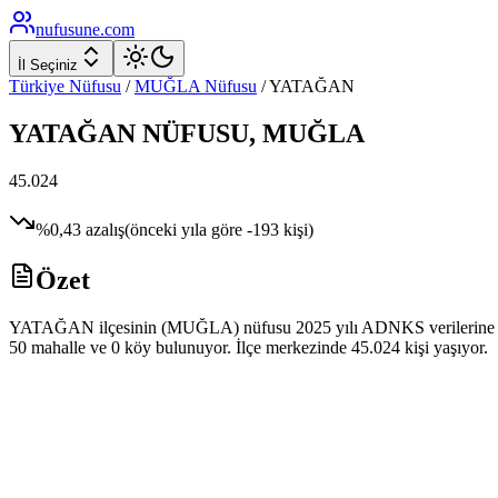
nufusune
.com
İl Seçiniz
Türkiye Nüfusu
/
MUĞLA
Nüfusu
/
YATAĞAN
YATAĞAN
NÜFUSU,
MUĞLA
45.024
%
0,43
azalış
(önceki yıla göre
-193
kişi)
Özet
YATAĞAN ilçesinin (MUĞLA) nüfusu 2025 yılı ADNKS verilerine göre 4
50 mahalle ve 0 köy bulunuyor. İlçe merkezinde 45.024 kişi yaşıyor.