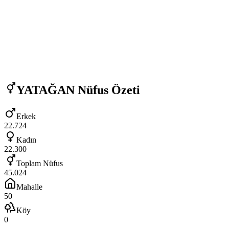
YATAĞAN
Nüfus Özeti
Erkek
22.724
Kadın
22.300
Toplam Nüfus
45.024
Mahalle
50
Köy
0