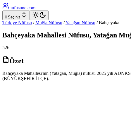
nufusune
.com
İl Seçiniz
Türkiye Nüfusu
/
Muğla
Nüfusu
/
Yatağan
Nüfusu
/
Bahçeyaka
Bahçeyaka
Mahallesi Nüfusu,
Yatağan
Muğ
526
Özet
Bahçeyaka Mahallesi'nin (Yatağan, Muğla) nüfusu 2025 yılı ADNKS ver
(BÜYÜKŞEHİR İLÇE).