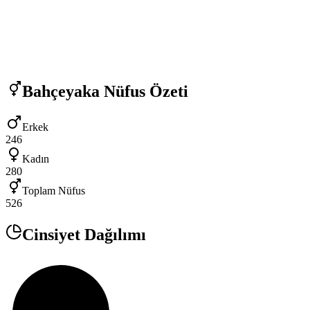
Bahçeyaka
Nüfus Özeti
Erkek
246
Kadın
280
Toplam Nüfus
526
Cinsiyet Dağılımı