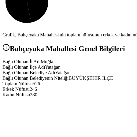
Grafik,
Bahçeyaka
Mahallesi'nin toplam nüfusunun erkek ve kadın nüfu
Bahçeyaka
Mahallesi Genel Bilgileri
Bağlı Olunan İl Adı
Muğla
Bağlı Olunan İlçe Adı
Yatağan
Bağlı Olunan Belediye Adı
Yatağan
Bağlı Olunan Belediyenin Niteliği
BÜYÜKŞEHİR İLÇE
Toplam Nüfusu
526
Erkek Nüfusu
246
Kadın Nüfusu
280